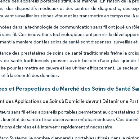
ence des appareils portables stimule le marché. En raison de la pro
es, des dispositifs médicaux et des centres de diagnostic, des ex
uvant surveiller les signes vitaux et les transmettre en temps réel à 
ncées dans la technologie de communication sans fil ont joué un rôle 
é sans fil. Ces innovations technologiques ont permis le développemen
mant la manière dont les soins de santé sont dispensés, surveillés et
tance des prestataires de soins de santé traditionnels freine la croi
s de santé traditionnels peuvent avoir besoin d'une plus grande fa
ire pour les mettre en œuvre et les utiliser efficacement. Le secteu
 et à la sécurité des données.
es et Perspectives du Marché des Soins de Santé Sans
t des Applications de Soins à Domicile devrait Détenir une Part
eurs sans fil et les appareils portables permettent aux prestataires d
s, leur état de santé et leur observance médicamenteuse. Ces donnée
sions éclairées et à intervenir rapidement si nécessaire.
isco Systems, le nombre d'appareils portables utilisés dans la région