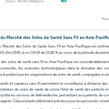
Image © Mordor Intelligence. La réutilisation nécessite une attribution sous CC BY 4.0
*Avis 
du Marché des Soins de Santé Sans Fil en Asie-Pacifi
du Marché des Soins de Santé Sans Fil en Asie-Pacifique est estimé
USD d'ici 2030, à un CAGR de 23,82 % au cours de la période de prévi
des soins de santé sans fil en Asie-Pacifique est considérablement p
 connectés, les avancées technologiques dans le domaine des com
ur le patient par les organisations de soins de santé, conjuguées à u
areils et capteurs sans fil permettent la surveillance à distance des
stataires de soins de santé de suivre l'état de santé des patients 
 facilite les services de télémédecine, permettant aux patients de co
agerie. Cela est particulièrement précieux pour les personnes vivant