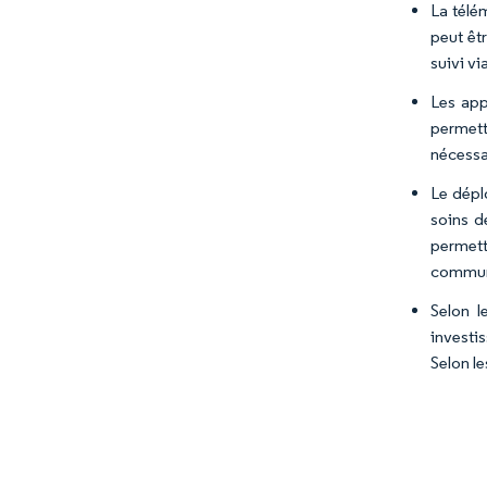
La télé
peut êt
suivi vi
Les app
permette
nécessa
Le dépl
soins d
permett
commun
Selon l
investi
Selon le