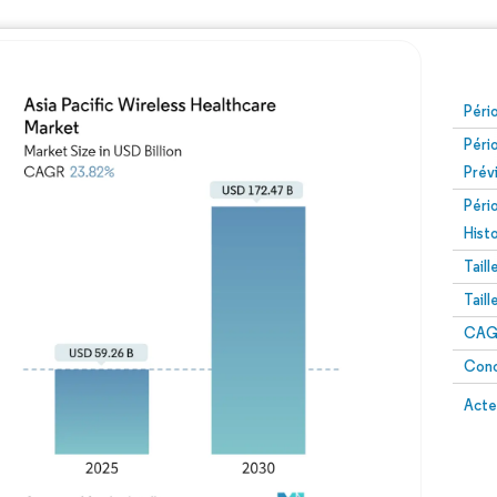
Péri
Péri
Prév
Péri
Hist
Tail
Tail
CAGR
Conc
Acte