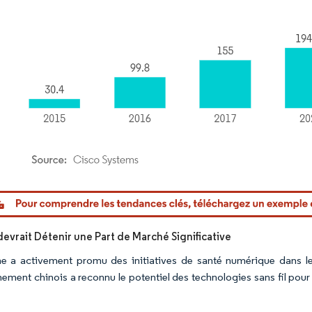
or Intelligence. La réutilisation nécessite une attribution sous CC BY 4.0.
devrait Détenir une Part de Marché Significative
e a activement promu des initiatives de santé numérique dans l
ment chinois a reconnu le potentiel des technologies sans fil pour amé