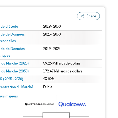
Share
ode d'étude
2019 - 2030
ode de Données
2025 - 2030
isionnelles
ode de Données
2019 - 2023
oriques
le du Marché (2025)
59.26 Milliards de dollars
le du Marché (2030)
172.47 Milliards de dollars
 (2025 - 2030)
23.82%
entration du Marché
Faible
urs majeurs