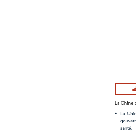
Image © Mord
La Chine 
La Chin
gouverne
santé.