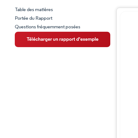
Table des matières
Aperçu du marché
Portée du Rapport
Questions fréquemment posées
VUE D’ENSEMBLE DU MARCHÉ
Principales tendances du marché
Paysage concurrentiel
Évolutions de l'industrie