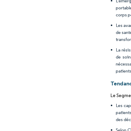
L'émerg
portabl
corps po
Les ava
de sant
transfor
La résis
de soin
nécessa
patients
Tendanc
Le Segmen
Les capt
patient
des déci
Selon C