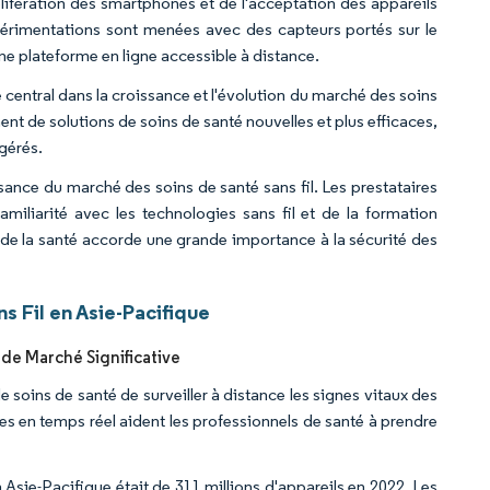
lifération des smartphones et de l'acceptation des appareils
périmentations sont menées avec des capteurs portés sur le
une plateforme en ligne accessible à distance.
central dans la croissance et l'évolution du marché des soins
t de solutions de soins de santé nouvelles et plus efficaces,
 gérés.
ssance du marché des soins de santé sans fil. Les prestataires
miliarité avec les technologies sans fil et de la formation
r de la santé accorde une grande importance à la sécurité des
 Fil en Asie-Pacifique
 de Marché Significative
e soins de santé de surveiller à distance les signes vitaux des
s en temps réel aident les professionnels de santé à prendre
 Asie-Pacifique était de 311 millions d'appareils en 2022. Les