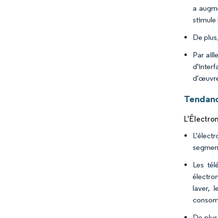
a augme
stimule 
De plus,
Par aill
d'interf
d'œuvre
Tendanc
L'Électron
L'élect
segment
Les tél
électro
laver, 
consomm
De plus