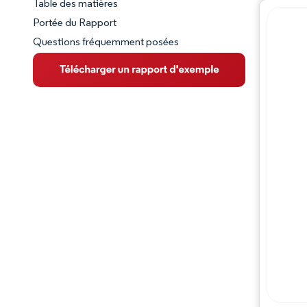
Table des matières
Aperçu du marché
Portée du Rapport
Questions fréquemment posées
VUE D’ENSEMBLE DU MARCHÉ
Principales tendances du marché
Paysage concurrentiel
Évolutions de l'industrie