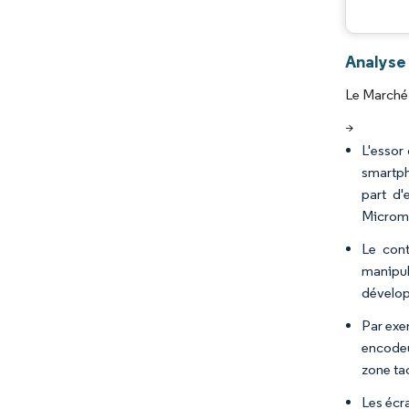
Analyse 
Le Marché 
>
L'essor
smartph
part d
Microma
Le cont
manipul
dévelop
Par exe
encodeu
zone tac
Les écra