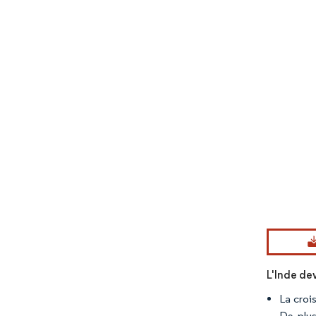
Image © Mord
L'Inde dev
La crois
De plus