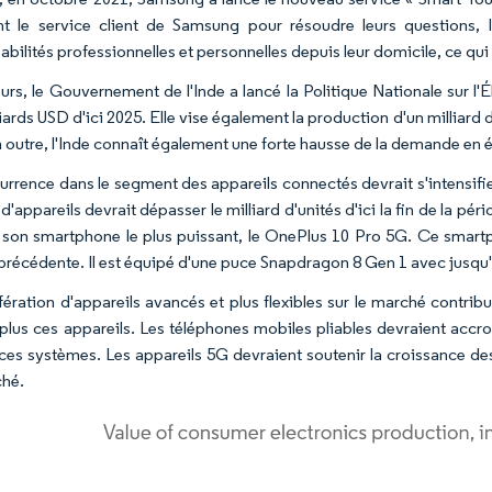
nt le service client de Samsung pour résoudre leurs questions,
abilités professionnelles et personnelles depuis leur domicile, ce q
eurs, le Gouvernement de l'Inde a lancé la Politique Nationale sur l'É
iards USD d'ici 2025. Elle vise également la production d'un milliard 
 outre, l'Inde connaît également une forte hausse de la demande en
urrence dans le segment des appareils connectés devrait s'intensifi
'appareils devrait dépasser le milliard d'unités d'ici la fin de la pé
 son smartphone le plus puissant, le OnePlus 10 Pro 5G. Ce smart
 précédente. Il est équipé d'une puce Snapdragon 8 Gen 1 avec jusq
ifération d'appareils avancés et plus flexibles sur le marché cont
 plus ces appareils. Les téléphones mobiles pliables devraient accr
ces systèmes. Les appareils 5G devraient soutenir la croissance d
hé.