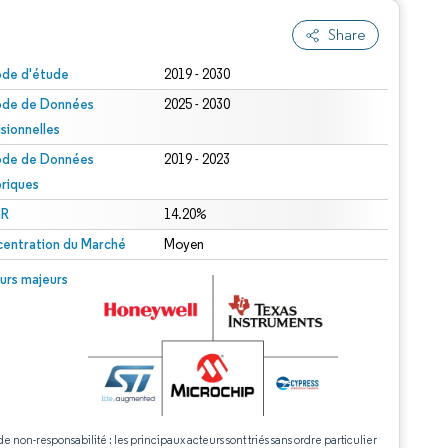
Share
ode d'étude
2019 - 2030
ode de Données
2025 - 2030
isionnelles
ode de Données
2019 - 2023
oriques
R
14.20%
entration du Marché
Moyen
urs majeurs
de non-responsabilité : les principaux acteurs sont triés sans ordre particulier