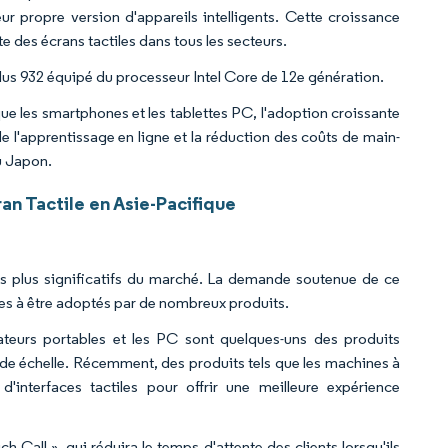
ur propre version d'appareils intelligents. Cette croissance
te des écrans tactiles dans tous les secteurs.
 Plus 932 équipé du processeur Intel Core de 12e génération.
 que les smartphones et les tablettes PC, l'adoption croissante
de l'apprentissage en ligne et la réduction des coûts de main-
au Japon.
n Tactile en Asie-Pacifique
les plus significatifs du marché. La demande soutenue de ce
les à être adoptés par de nombreux produits.
nateurs portables et les PC sont quelques-uns des produits
ande échelle. Récemment, des produits tels que les machines à
 d'interfaces tactiles pour offrir une meilleure expérience
Call », qui réduira le temps d'attente des clients lorsqu'ils