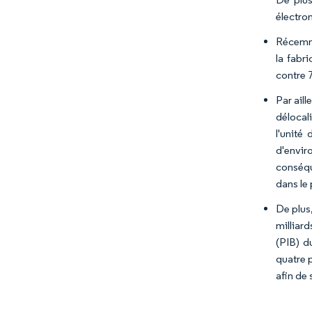
électro
Récemme
la fabr
contre 
Par aill
délocali
l'unité
d'envir
conséqu
dans le 
De plus,
milliar
(PIB) d
quatre 
afin de 