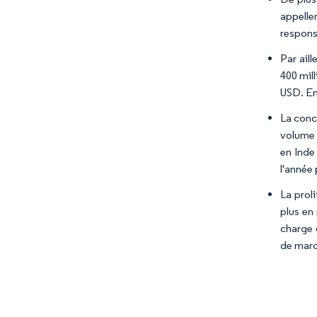
appelle
respons
Par aill
400 mill
USD. En
La conc
volume d
en Inde
l'année
La prol
plus en
charge 
de marc