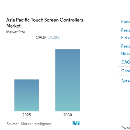
Péri
Péri
Prév
Péri
Hist
CAG
Conc
Acte
*Avis 