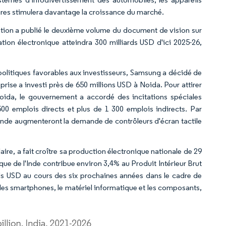
ires stimulera davantage la croissance du marché.
ation a publié le deuxième volume du document de vision sur
cation électronique atteindra 300 milliards USD d'ici 2025-26,
s politiques favorables aux investisseurs, Samsung a décidé de
prise a investi près de 650 millions USD à Noida. Pour attirer
oida, le gouvernement a accordé des incitations spéciales
00 emplois directs et plus de 1 300 emplois indirects. Par
n Inde augmenteront la demande de contrôleurs d'écran tactile
ire, a fait croître sa production électronique nationale de 29
que de l'Inde contribue environ 3,4% au Produit Intérieur Brut
rds USD au cours des six prochaines années dans le cadre de
les smartphones, le matériel informatique et les composants,