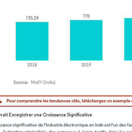
or Intelligence. La réutilisation nécessite une attribution sous CC BY 4.0.
rait Enregistrer une Croissance Significative
sance significative de l'industrie électronique en Inde est l'un des 
, l'adoption généralisée des panneaux à écran tactile dans les sy