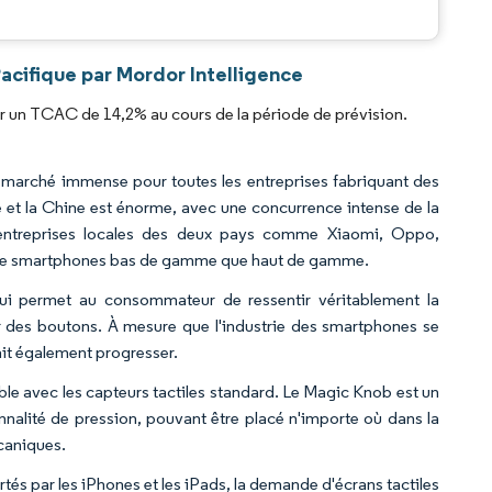
.
acifique par Mordor Intelligence
er un TCAC de 14,2% au cours de la période de prévision.
n marché immense pour toutes les entreprises fabriquant des
 et la Chine est énorme, avec une concurrence intense de la
 entreprises locales des deux pays comme Xiaomi, Oppo,
s de smartphones bas de gamme que haut de gamme.
 qui permet au consommateur de ressentir véritablement la
ur des boutons. À mesure que l'industrie des smartphones se
ait également progresser.
ble avec les capteurs tactiles standard. Le Magic Knob est un
nnalité de pression, pouvant être placé n'importe où dans la
écaniques.
tés par les iPhones et les iPads, la demande d'écrans tactiles