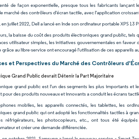
nté de façon exponentielle, presque tous les fabricants lançant le
le marché des contrôleurs d'écran tactile, avec l'application croissan
 en juillet 2022, Dell a lancé en Inde son ordinateur portable XPS 13
eurs, la baisse du coût des produits électroniques grand public, tels
aces utilisateur simples, les initiatives gouvernementales en faveur 
 grâce au libre-service ont encouragé l'utilisation de ces appareils 
es et Perspectives du Marché des Contrôleurs d'Écra
ique Grand Public devrait Détenir la Part Majoritaire
ronique grand public est l'un des segments les plus importants et 
 pour des produits nouveaux et innovants a conduit les écrans tacti
éphones mobiles, les appareils connectés, les tablettes, les ordi
niques grand public qui ont adopté les fonctionnalités tactiles à gr
les réfrigérateurs, les photocopieurs, etc., ont tous été équipés
ateur et créer une demande différenciée.
, en octobre 2021, Samsung a lancé le nouveau service « Smart Touch 