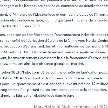
ménagers et les bornes libre-service du commerce de détail et banca
nt, le Ministère de l'Électronique et des Technologies de l'Inform
ication électronique en Inde, qui indique que l'industrie de la fabri
75 milliards USD en 2020-21.
eurs, en raison de l'amélioration de l'environnement industriel et de
ser son unité de fabrication d'écrans de la Chine vers Noida. L'entre
 de production d'écrans mobiles et informatiques de Samsung à N
on 61 millions USD. Cet investissement massif a également créé 5
ent, les investissements croissants liés à la fabrication d'écrans e
pays, stimulant ainsi la croissance globale du marché.
 selon l'IBEF, l'Inde, considérée comme un pôle de fabrication popula
ds USD en 2014-15 à 67 milliards USD en 2020-21. Le secteur électroni
u pays. Le gouvernement s'est engagé à investir près de 17 millia
programmes PLI, portant sur les semi-conducteurs et la conception, 
stimuler la fabrication électronique dans le pays.