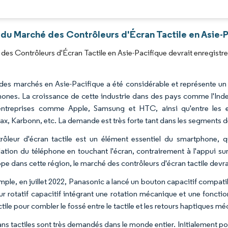
Image © Mordor Intelligence. La réutilisation nécessite une attribution sous CC BY 4.0
du Marché des Contrôleurs d'Écran Tactile en Asie-P
des Contrôleurs d'Écran Tactile en Asie-Pacifique devrait enregistr
 des marchés en Asie-Pacifique a été considérable et représente u
ones. La croissance de cette industrie dans des pays comme l'Inde
'entreprises comme Apple, Samsung et HTC, ainsi qu'entre les
x, Karbonn, etc. La demande est très forte tant dans les segment
rôleur d'écran tactile est un élément essentiel du smartphone,
ation du téléphone en touchant l'écran, contrairement à l'appui s
pe dans cette région, le marché des contrôleurs d'écran tactile devr
mple, en juillet 2022, Panasonic a lancé un bouton capacitif compati
r rotatif capacitif intégrant une rotation mécanique et une fonctio
tile pour combler le fossé entre le tactile et les retours haptiques m
ns tactiles sont très demandés dans le monde entier. Initialement por