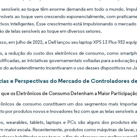
s sensíveis ao toque têm enorme demanda em todo o mundo. Impul
ensíveis ao toque vem crescendo exponencialmente, com praticamen
tivos inteligentes. Esse crescimento está impulsionando o mercado 
ão de telas sensíveis ao toque em diversos setores.
sso, em julho de 2022, a Dell lançou seu laptop XPS 13 Plus 932 equ
, a redução do custo dos eletrônicos de consumo, como smartphon
mplificadas, as iniciativas governamentais voltadas para a educação
o do autoatendimento incentivaram o uso desses dispositivos no J
ias e Perspectivas do Mercado de Controladores de 
 que os Eletrônicos de Consumo Detenham a Maior Participaçã
rônicos de consumo constituem um dos segmentos mais importan
o por produtos novos e inovadores fez com que as telas sensíveis 
es, wearables, tablets, laptops e PCs são alguns dos produtos 
m maior escala. Recentemente, produtos como máquinas de lavar, g
erfaces habilitadas para toque, a fim de oferecer uma melhor exper