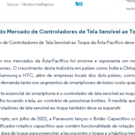
*Isen
nenhu
Imagem © Mordor Intelligence. O reuso requer atribuição conforme CC BY 4.0.
 do Mercado de Controladores de Tela Sensível ao To
de Controladores de Tela Sensível ao Toque da Ásia-Pacífico deve
 nos mercados da Ásia-Pacífico foi enorme e representa um me
ones. O crescimento desta indústria em países como Índia e Chin
 Samsung e HTC, além de empresas locais dos dois países, como
demanda tanto nos segmentos de smartphones de baixo custo quant
te essencial do smartphone é o controlador de tela sensível ao toq
lho tocando a tela, ao contrário de pressionar botões. À medida qu
roladores de tela sensível ao toque também deve se expandir.
mplo, em julho de 2022, a Panasonic lançou o Botão Capacitivo
ficador rotativo capacitivo que contém funcionalidade de rotaçã
a área de toque para preencher a lacuna entre o toque e a háptica me