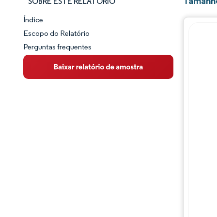
Tamanho
SOBRE ESTE RELATÓRIO
Índice
Panorama do Mercado
Escopo do Relatório
Perguntas frequentes
Visão Geral do Mercado
Principais Tendências de Mercado
Panorama competitivo
Desenvolvimentos da indústria