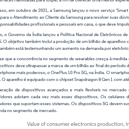
sso, em outubro de 2021, a Samsung lançou o novo serviço 'Smart T
 para o Atendimento ao Cliente da Samsung para resolver suas dúv
sponsabilidades profissionais e pessoais em casa, o que deve impu
, o Governo da Índia lançou a Política Nacional de Eletrônicos de
5. O objetivo também inclui a produção de um bilhão de aparelhos c
 também está testemunhando um aumento na demanda por eletrônic
se que a concorrência no segmento de wearables cresça à medida q
ositivos deve ultrapassar a marca de um bilhão ao final do período 
rtphone mais poderoso, o OnePlus 10 Pro 5G, na Índia. O smartpho
r. O aparelho é equipado com o chipset Snapdragon 8 Gen 1 com at
feração de dispositivos avançados e mais flexíveis no mercad
idores adotam cada vez mais esses dispositivos. Os celulares
adores que suportam esses sistemas. Os dispositivos 5G devem sus
nda no segmento de mercado.