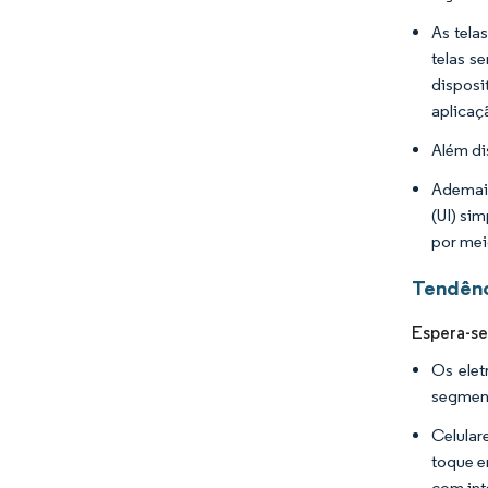
As tela
telas s
disposi
aplicaç
Além di
Ademais
(UI) si
por mei
Tendênc
Espera-se
Os elet
segment
Celular
toque e
com int