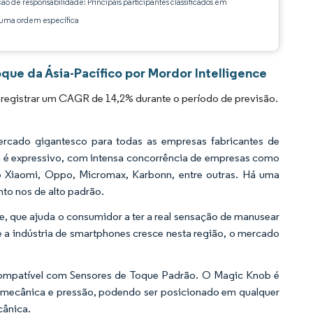
ção de responsabilidade: Principais participantes classificados em
ma ordem específica
que da Ásia-Pacífico por Mordor Intelligence
 registrar um CAGR de 14,2% durante o período de previsão.
rcado gigantesco para todas as empresas fabricantes de
a é expressivo, com intensa concorrência de empresas como
 Xiaomi, Oppo, Micromax, Karbonn, entre outras. Há uma
o nos de alto padrão.
ue, que ajuda o consumidor a ter a real sensação de manusear
e a indústria de smartphones cresce nesta região, o mercado
 compatível com Sensores de Toque Padrão. O Magic Knob é
o mecânica e pressão, podendo ser posicionado em qualquer
cânica.