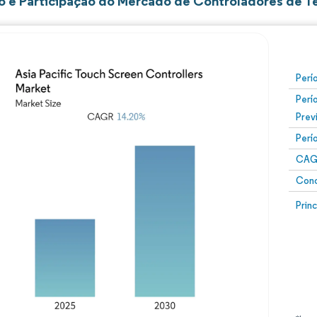
 e Participação do Mercado de Controladores de Tel
Perí
Perí
Prev
Perí
CAG
Conc
Prin