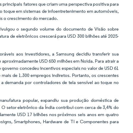
os principais fatores que criam uma perspectiva positiva para
 ao toque em sistemas de infoentretenimento em automóveis,
ais o crescimento do mercado.
 divulgou o segundo volume do documento de Visão sobre
atura de eletrônicos crescerá para USD 300 bilhões até 2025-
oráveis aos investidores, a Samsung decidiu transferir sua
iu aproximadamente USD 650 milhões em Noida. Para atrair a
 governo concedeu incentivos especiais no valor de USD 61
mais de 1.300 empregos indiretos. Portanto, os crescentes
 a demanda por controladores de tela sensível ao toque no
manufatura popular, expandiu sua produção doméstica de
 O setor eletrônico da Índia contribui com cerca de 3,4% do
damente USD 17 bilhões nos próximos seis anos em quatro
designs, Smartphones, Hardware de TI e Componentes para