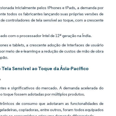
sionada inicialmente pelos iPhones e iPads, a demanda por
te todos os fabricantes lançando suas próprias versões de
de controladores de tela sensível ao toque, com a crescente
ipado com o processador Intel de 12ª geração na Índia.
es e tablets, a crescente adoção de interfaces de usuário
 por meio de e-learning e a redução de custos de mão de obra
apão.
Tela Sensível ao Toque da Ásia-Pacífico
o
tes e significativos do mercado. A demanda acelerada do
ao toque fossem adotadas por múltiplos produtos.
eletrônicos de consumo que adotaram as funcionalidades de
eladeiras, copiadoras, entre outros, foram todos equipados
iência ao consumidor e criar uma demanda diferenciada.