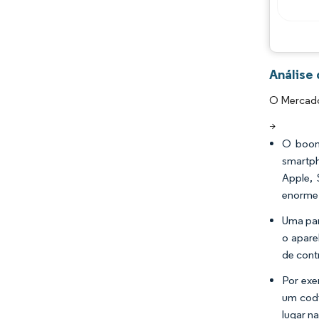
Análise
O Mercado 
>
O boom
smartph
Apple,
enorme 
Uma par
o apare
de cont
Por exe
um codi
lugar n