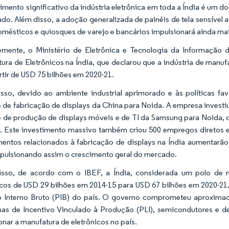
imento significativo da indústria eletrônica em toda a Índia é um d
do. Além disso, a adoção generalizada de painéis de tela sensível
omésticos e quiosques de varejo e bancários impulsionará ainda m
emente, o Ministério de Eletrônica e Tecnologia da Informação
ura de Eletrônicos na Índia, que declarou que a indústria de manuf
artir de USD 75 bilhões em 2020-21.
sso, devido ao ambiente industrial aprimorado e às políticas fav
 de fabricação de displays da China para Noida. A empresa invest
 de produção de displays móveis e de TI da Samsung para Noida, o
. Este investimento massivo também criou 500 empregos diretos e 
mentos relacionados à fabricação de displays na Índia aumentarão
mpulsionando assim o crescimento geral do mercado.
isso, de acordo com o IBEF, a Índia, considerada um polo de 
icos de USD 29 bilhões em 2014-15 para USD 67 bilhões em 2020-21.
 Interno Bruto (PIB) do país. O governo comprometeu aproxima
s de Incentivo Vinculado à Produção (PLI), semicondutores e 
onar a manufatura de eletrônicos no país.