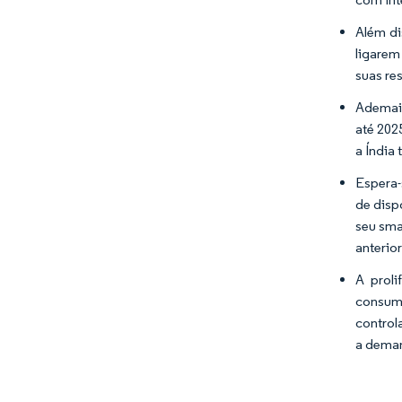
Além di
ligarem
suas re
Ademais
até 202
a Índia
Espera-
de disp
seu sma
anterio
A proli
consum
control
a dema