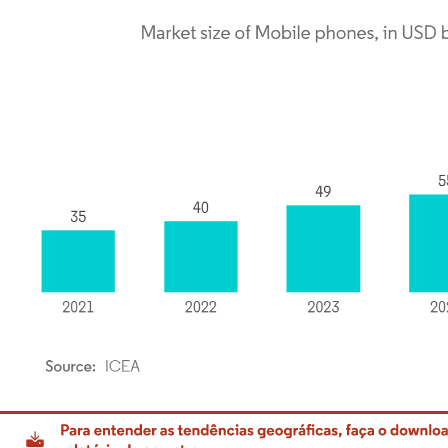
rdor Intelligence. O reuso requer atribuição conforme CC BY 4.0.