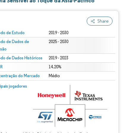
a Sensível ao Toque da Ásia-Pacífico
Share
odo de Estudo
2019 - 2030
odo de Dados de
2025 - 2030
isão
odo de Dados Históricos
2019 - 2023
R
14.20%
entração do Mercado
Médio
cipais jogadores