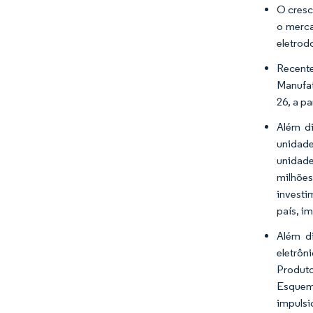
O cresc
o merca
eletrod
Recent
Manufat
26, a p
Além di
unidade
unidade
milhões
investi
país, i
Além d
eletrôn
Produto
Esquema
impulsi