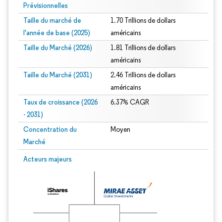
Prévisionnelles
Taille du marché de
1.70 Trillions de dollars
l'année de base (2025)
américains
Taille du Marché (2026)
1.81 Trillions de dollars
américains
Taille du Marché (2031)
2.46 Trillions de dollars
américains
Taux de croissance (2026
6.37% CAGR
- 2031)
Concentration du
Moyen
Marché
Image © Mordor Intelligence. La réutilisation nécessite une attribution sous CC 
Acteurs majeurs