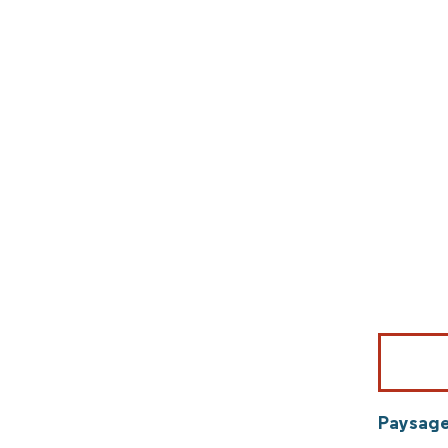
Image © Mord
Paysage