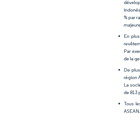
dévelop
indonés
% par r
majeure
En plus
revêtem
Par exem
de la g
De plus
région A
La soci
de 813 
Tous le
ASEAN