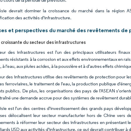
au cours de la période de prévision.
ésie devrait dominer la croissance du marché dans la région A
ification des activités d'infrastructure.
es et perspectives du marché des revêtements de 
roissante du secteur des infrastructures
eur des infrastructures est l'un des principaux utilisateurs fina
nts résistants à la corrosion et aux effets environnementaux en raiso
l, à l'eau, aux pluies acides, à la poussière et à d'autres effets chimiqu
ur des infrastructures utilise des revêtements de protection pour les
es ferroviaires, le traitement de l'eau, la production publique d'éner
ts publics. De plus, les organisations des pays de l'ASEAN s'orien
ntraîné une demande accrue pour des systèmes de revêtement durabl
isie est l'un des centres d'investissement des grands pays dévelop
ises délocalisent leur secteur manufacturier hors de Chine vers 
ements à réformer leur secteur des infrastructures en présentant le
liards USD aux activités d'infrastructure, ce qui devrait contribuer à