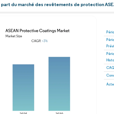
et part du marché des revêtements de protection AS
Péri
Péri
Prév
Péri
Hist
CAG
Conc
Acte