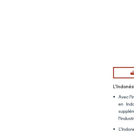
Image © Mord
L'Indonés
Avec l'i
en Ind
supplém
l'indus
L'Indon