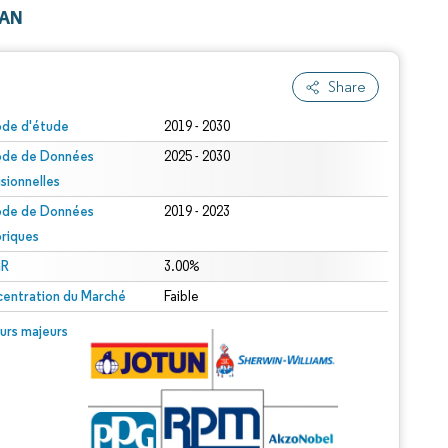
EAN
Share
ode d'étude
2019 - 2030
ode de Données
2025 - 2030
isionnelles
ode de Données
2019 - 2023
oriques
R
3.00%
entration du Marché
Faible
urs majeurs