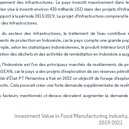
pement des infrastructures. Le pays investit massivement dans le
ien vise à investir environ 430 milliards USD dans des projets d'infr
apport à la période 2015-2019. Le projet d'infrastructure comprend le
 des infrastructures.
 du secteur des infrastructures, le traitement de l'eau contribu
ents de protection en Indonésie, car le pays compte une grande po
ple, selon les statistiques indonésiennes, le produit intérieur brut 
estion des déchets et des activités de remédiation en Indonésie a au
, l'Indonésie est l'un des principaux marchés de revêtements de pr
SEAN, car le pays a des projets d'exploration de ses réserves pétroli
été d'État PT Pertamina a fixé en 2022 un objectif de forage d'expl
puits. Cela pourrait créer une forte demande supplémentaire de rev
s facteurs mentionnés ci-dessus devraient augmenter la demande
.