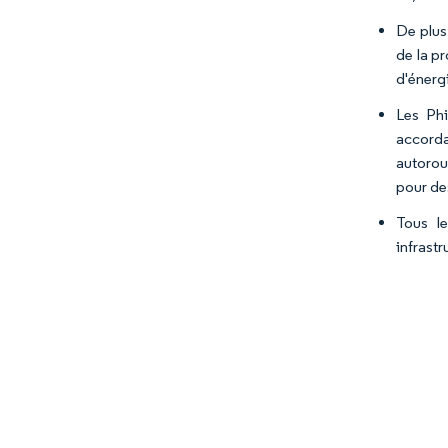
De plus
de la p
d'énergi
Les Phi
accorda
autorou
pour des
Tous l
infrastr