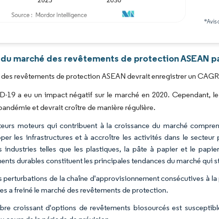
*Avis 
Image © Mordor Intelligence. La réutilisation nécessite une attribution sous CC BY 4.0
 du marché des revêtements de protection ASEAN pa
des revêtements de protection ASEAN devrait enregistrer un CAGR su
D-19 a eu un impact négatif sur le marché en 2020. Cependant, le
 pandémie et devrait croître de manière régulière.
teurs moteurs qui contribuent à la croissance du marché comprenne
per les infrastructures et à accroître les activités dans le secteu
s industries telles que les plastiques, la pâte à papier et le papie
ents durables constituent les principales tendances du marché qui st
s perturbations de la chaîne d'approvisionnement consécutives à la
es a freiné le marché des revêtements de protection.
re croissant d'options de revêtements biosourcés est susceptible