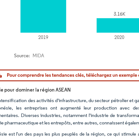
or Intelligence. La réutilisation nécessite une attribution sous CC BY 4.0.
ie pour dominer la région ASEAN
ntensification des activités d'infrastructure, du secteur pétrolier et 
onésie, les entreprises ont augmenté leur production avec des
entaires. Diverses industries, notamment l'industrie de transformati
trie pharmaceutique et les entrepôts, entre autres, connaissent égal
ésie est l'un des pays les plus peuplés de la région, ce qui stimu