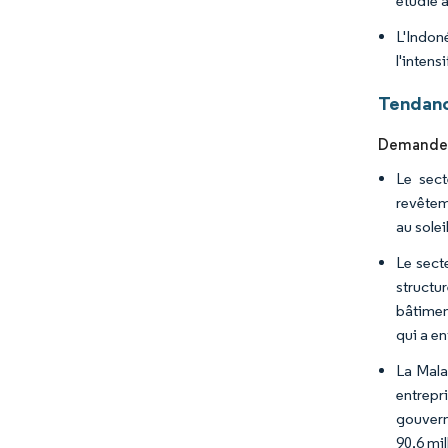
étudié 
L'Indon
l'intens
Tendanc
Demande c
Le sect
revêteme
au solei
Le secte
structur
bâtimen
qui a e
La Mala
entrepr
gouvern
90,6 mil