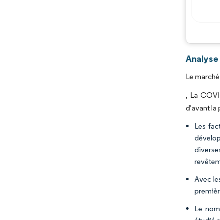
Analyse
Le marché 
, La COVI
d'avant la
Les fac
dévelop
diverse
revêtem
Avec le
premièr
Le nomb