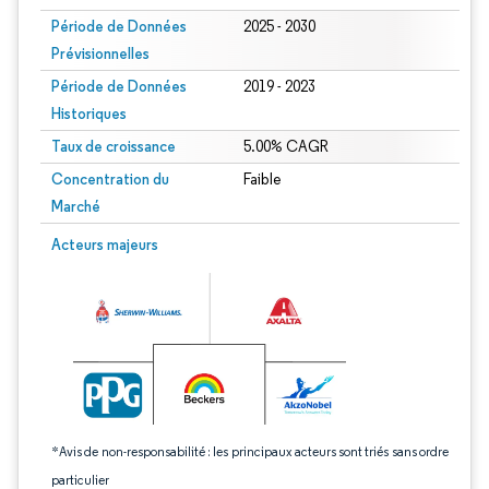
Période de Données
2025 - 2030
Prévisionnelles
Période de Données
2019 - 2023
Historiques
Taux de croissance
5.00% CAGR
Concentration du
Faible
Marché
Image © Mordor Intelligence. La réutilisation nécessite une attribution sous CC 
Acteurs majeurs
*Avis de non-responsabilité : les principaux acteurs sont triés sans ordre
particulier