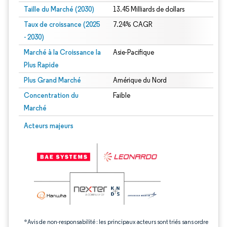
Taille du Marché (2030)
13.45 Milliards de dollars
Taux de croissance (2025
7.24% CAGR
- 2030)
Marché à la Croissance la
Asie-Pacifique
Plus Rapide
Plus Grand Marché
Amérique du Nord
Concentration du
Faible
Marché
Image © Mordor Intelligence. La réutilisation nécessite une attribution sous CC 
Acteurs majeurs
*Avis de non-responsabilité : les principaux acteurs sont triés sans ordre