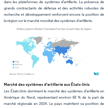
dans les plateformes de systèmes d'artillerie. La présence de
grands contractants de défense et des activités robustes de
recherche et développement renforcent encore la position de
la région sur le marché mondial des systèmes d'artillerie.
Image © Mordor Intelligence. La réutilisation nécessite une attribution sous CC BY 4.
Marché des systèmes d'artillerie aux États-Unis
Les États-Unis dominent le marché des systèmes d'artillerie en
Amérique du Nord, représentant environ 83 % de la part de
marché régionale en 2024. Le pays maintient sa position de