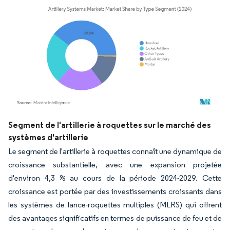
Image © Mordor Intelligence. La réutilisation nécessite une attribution sous CC BY 4.
Segment de l'artillerie à roquettes sur le marché des
systèmes d'artillerie
Le segment de l'artillerie à roquettes connaît une dynamique de
croissance substantielle, avec une expansion projetée
d'environ 4,3 % au cours de la période 2024-2029. Cette
croissance est portée par des investissements croissants dans
les systèmes de lance-roquettes multiples (MLRS) qui offrent
des avantages significatifs en termes de puissance de feu et de