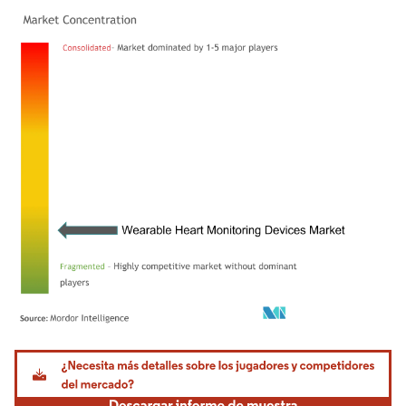
Imagen © Mordor Intelligence. El uso requiere atribución según CC BY 4.0.