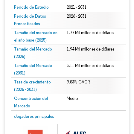
Período de Estudio
2021 - 2031
Período de Datos
2026 - 2031
Pronosticados
Tamaño del mercado en
1.77 Mil millones de dólares
el año base (2025)
Tamaño del Mercado
1.94 Mil millones de dólares
(2026)
Tamaño del Mercado
3.11 Mil millones de dólares
(2031)
Tasa de crecimiento
9.83% CAGR
(2026 - 2031)
Concentración del
Medio
Mercado
Imagen © Mordor Intelligence. El uso requiere atribución según CC BY 4.0.
Jugadores principales