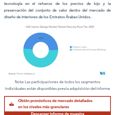
tecnología en el refuerzo de los precios de lujo y la
preservación del conjunto de valor dentro del mercado de
diseño de interiores de los Emiratos Árabes Unidos.
Nota: Las participaciones de todos los segmentos
Imagen © Mordor Intelligence. El uso requiere atribución según CC BY 4.0.
individuales están disponibles previa adquisición del informe