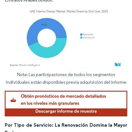
Nota: Las participaciones de todos los segmentos
Imagen © Mordor Intelligence. El uso requiere atribución según CC BY 4.0.
individuales están disponibles previa adquisición del informe
Por Tipo de Servicio: La Renovación Domina la Mayor