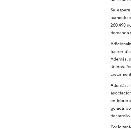
Se espera
aumento en
268.490 nu
demanda de
Adicional
fueron di
Además, se
Unidos. As
crecimien
Además, l
asociacion
en febrero
guiada po
desarrollo
Por lo tan