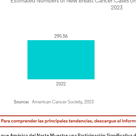
rdor Intelligence. El uso requiere atribución según CC BY 4.0.
 que América del Norte Muestre una Participación Significativa 