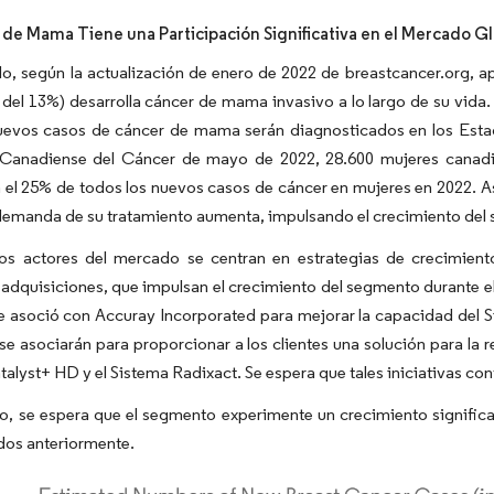
 de Mama Tiene una Participación Significativa en el Mercado 
lo, según la actualización de enero de 2022 de breastcancer.org,
 del 13%) desarrolla cáncer de mama invasivo a lo largo de su vid
uevos casos de cáncer de mama serán diagnosticados en los Estad
Canadiense del Cáncer de mayo de 2022, 28.600 mujeres canadi
 el 25% de todos los nuevos casos de cáncer en mujeres en 2022. A
demanda de su tratamiento aumenta, impulsando el crecimiento del
os actores del mercado se centran en estrategias de crecimien
 adquisiciones, que impulsan el crecimiento del segmento durante e
 asoció con Accuray Incorporated para mejorar la capacidad del S
e asociarán para proporcionar a los clientes una solución para la r
lyst+ HD y el Sistema Radixact. Se espera que tales iniciativas con
to, se espera que el segmento experimente un crecimiento significa
os anteriormente.