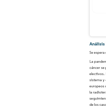
Análisi
Se espera 
La pandem
cáncer se 
electivos.
sistema y 
europeos d
la radiote
seguimien
de los cas