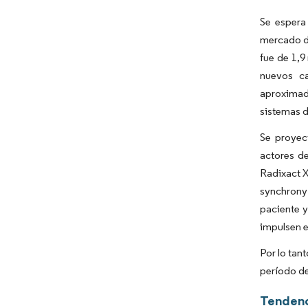
Se espera
mercado du
fue de 1,9
nuevos ca
aproximad
sistemas 
Se proyec
actores d
Radixact X
synchrony 
paciente y
impulsen e
Por lo tan
período de
Tendenc