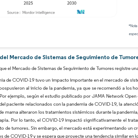
Imagen © Mordor Intelligence. El uso requiere atribución según CC BY 4.0.
*Nota
espec
s del Mercado de Sistemas de Seguimiento de Tumore
que el Mercado de Sistemas de Seguimiento de Tumores registre un
ia de COVID-19 tuvo un impacto importante en el mercado de siste
pospusieron al inicio de la pandemia, ya que se recomendó a los ho
 Por ejemplo, según el estudio publicado por JAMA Network Open en
del paciente relacionados con la pandemia de COVID-19, la atenció
e mama alteraron los tratamientos sistémicos durante la pandemia, 
rapia. Por lo tanto, el COVID-19 impactó significativamente el tra
to de tumores. Sin embargo, el mercado está experimentando un cr
os de COVID-19 y se espera que proyecte una tendencia similar en lo