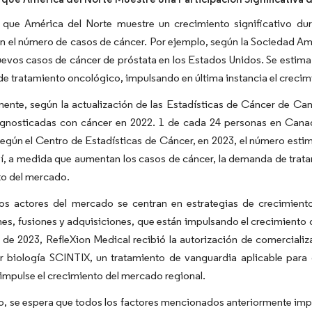
 que América del Norte muestre un crecimiento significativo du
 el número de casos de cáncer. Por ejemplo, según la Sociedad Ame
evos casos de cáncer de próstata en los Estados Unidos. Se estima 
 tratamiento oncológico, impulsando en última instancia el crecimi
mente, según la actualización de las Estadísticas de Cáncer de C
agnosticadas con cáncer en 2022. 1 de cada 24 personas en Canad
gún el Centro de Estadísticas de Cáncer, en 2023, el número esti
í, a medida que aumentan los casos de cáncer, la demanda de trata
to del mercado.
os actores del mercado se centran en estrategias de crecimien
es, fusiones y adquisiciones, que están impulsando el crecimiento 
 de 2023, RefleXion Medical recibió la autorización de comerciali
r biología SCINTIX, un tratamiento de vanguardia aplicable para 
 impulse el crecimiento del mercado regional.
to, se espera que todos los factores mencionados anteriormente imp