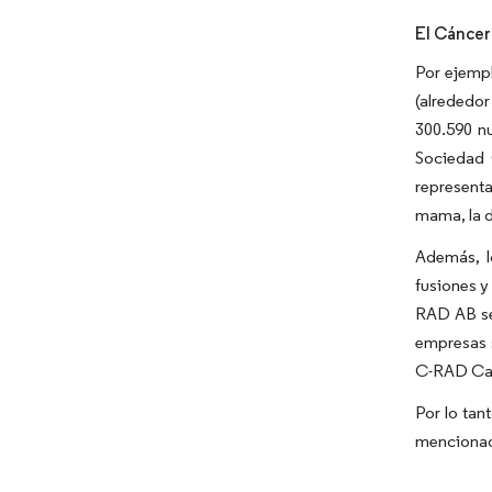
El Cáncer
Por ejemp
(alrededor
300.590 n
Sociedad 
representa
mama, la 
Además, l
fusiones y
RAD AB se
empresas s
C-RAD Cata
Por lo tan
mencionad