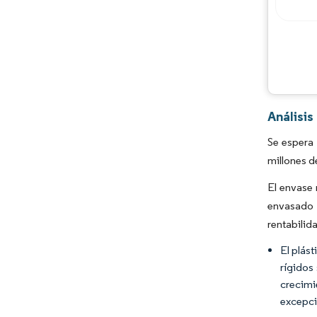
Análisi
Se espera
millones d
El envase 
envasado 
rentabilida
El plást
rígidos
crecimi
excepci