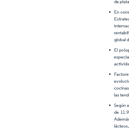
de plata
En cons
Estrate
interna
rentabi
global 
El prós
especia
activid
Factore
evoluci
cocinas
las ten
Según e
de 11.9
Además,
lácteos