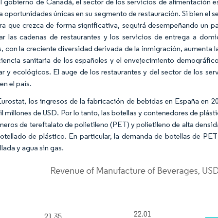
l gobierno de Canadá, el sector de los servicios de alimentación e
a oportunidades únicas en su segmento de restauración. Si bien el 
ra que crezca de forma significativa, seguirá desempeñando un pap
lar las cadenas de restaurantes y los servicios de entrega a domic
 con la creciente diversidad derivada de la inmigración, aumenta l
iencia sanitaria de los españoles y el envejecimiento demográf
ar y ecológicos. El auge de los restaurantes y del sector de los se
en el país.
urostat, los ingresos de la fabricación de bebidas en España en 2
l millones de USD. Por lo tanto, las botellas y contenedores de plást
ímeros de tereftalato de polietileno (PET) y polietileno de alta dens
tellado de plástico. En particular, la demanda de botellas de P
lada y agua sin gas.