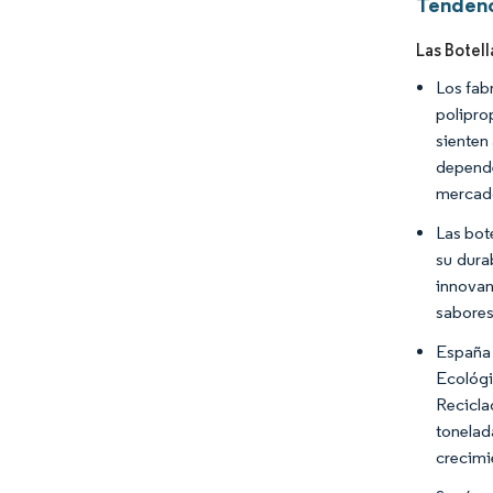
Tendenc
Las Botel
Los fab
polipro
sienten
depende
mercado
Las bot
su dura
innovan
sabores
España 
Ecológi
Recicla
tonelad
crecimi