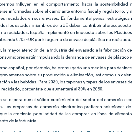
biernos influyen en el comportamiento hacia la sostenibilidad
rse informadas sobre el cambiante entorno fiscal y regulatorio, y
les reciclados en sus envases. Es fundamental pensar estratégicam
odos los estados miembros de la UE deben contribuir al presupuesto 
o no reciclados. España implementó un Impuesto sobre los Plásticos
obrando 0,45 EUR por kilogramo de envase de plástico no reciclado.
 la mayor atención de la industria del envasado a la fabricación de
consumidores están impulsando la demanda de envases de plástico re
erno español, por ejemplo, ha promulgado una medida para desincenti
 gravámenes sobre su producción y eliminación, así como un calenda
ación y las bebidas. Para 2030, los tapones y tapas de los envases d
l reciclado, porcentaje que aumentará al 30% en 2050.
 se espera que el sólido crecimiento del sector del comercio ele
ia. Las empresas de comercio electrónico prefieren soluciones de 
que la creciente popularidad de las compras en línea de aliment
nto de la industria.