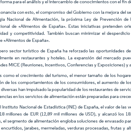
forma para el análisis y el intercambio de conocimientos con el fin de
onancia con esto, el compromiso del Gobierno con la mejora del sect
gia Nacional de Alimentación, la próxima Ley de Prevención de 
cional de «Alimentos de España». Estas iniciativas pretenden orie
lidad y competitividad. También buscan minimizar el desperdicio 
de «Alimentos de España».
pero sector turístico de España ha reforzado las oportunidades d
lmente en restaurantes y hoteles. La expansión del mercado puede
ades MICE (Reuniones, Incentivos, Conferencias y Exposiciones) y a 
s como el crecimiento del turismo, el menor tamaño de los hogares
ón de los comportamientos de los consumidores, el aumento de los 
 diversas han impulsado la popularidad de los restaurantes de serv
dencias en los servicios de alimentación están preparadas para crecer
l Instituto Nacional de Estadística (INE) de España, el valor de las 
18 millones de EUR (12,89 mil millones de USD), y alcanzó los 18
 el segmento de alimentación engloba soluciones de envasado para
, encurtidos, jarabes, mermeladas, verduras procesadas, frutas y a