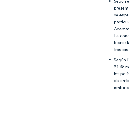
Según e
present
se espe
particu
Además,
La conc
bienest
frascos 
Según E
24,35 mi
los pol
de embo
embotel