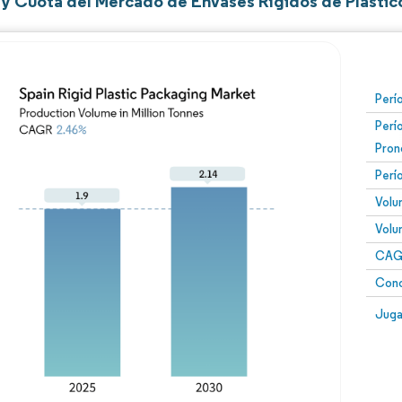
y Cuota del Mercado de Envases Rígidos de Plástic
Perí
Perí
Pron
Perí
Volu
Volu
CAGR
Conc
Juga