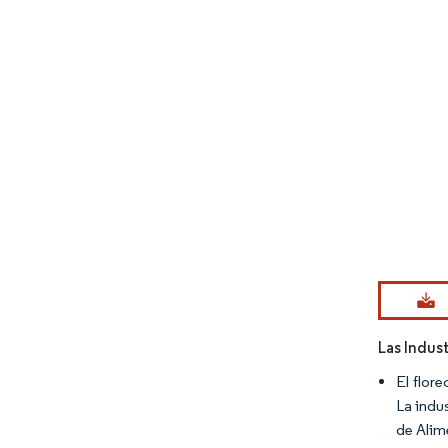
Imagen © Mo
Las Indus
El flor
La indu
de Alim