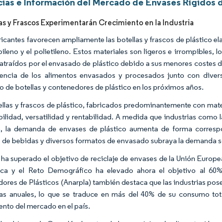
ias e Información del Mercado de Envases Rígidos d
las y Frascos Experimentarán Crecimiento en la Industria
ricantes favorecen ampliamente las botellas y frascos de plástico ela
pileno y el polietileno. Estos materiales son ligeros e irrompibles, 
 atraídos por el envasado de plástico debido a sus menores costes de
ncia de los alimentos envasados y procesados junto con diversa
 de botellas y contenedores de plástico en los próximos años.
ellas y frascos de plástico, fabricados predominantemente con mater
bilidad, versatilidad y rentabilidad. A medida que industrias como 
, la demanda de envases de plástico aumenta de forma correspo
 de bebidas y diversos formatos de envasado subraya la demanda sos
ha superado el objetivo de reciclaje de envases de la Unión Europea 
ca y el Reto Demográfico ha elevado ahora el objetivo al 60%
dores de Plásticos (Anarpla) también destaca que las industrias pos
as anuales, lo que se traduce en más del 40% de su consumo total
ento del mercado en el país.