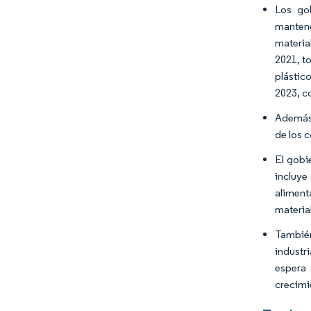
Los go
mantene
materia
2021, t
plástic
2023, c
Además,
de los 
El gobi
incluye
aliment
materia
También
industr
espera 
crecimie