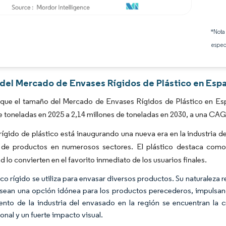
Imagen © Mordor Intelligence. El uso requiere atribución según CC BY 4.0.
*Nota
espec
s del Mercado de Envases Rígidos de Plástico en Esp
 que el tamaño del Mercado de Envases Rígidos de Plástico en Es
e toneladas en 2025 a 2,14 millones de toneladas en 2030, a una CAG
rígido de plástico está inaugurando una nueva era en la industria 
de productos en numerosos sectores. El plástico destaca como m
d lo convierten en el favorito inmediato de los usuarios finales.
ico rígido se utiliza para envasar diversos productos. Su naturaleza 
 sean una opción idónea para los productos perecederos, impulsand
ento de la industria del envasado en la región se encuentran la
onal y un fuerte impacto visual.