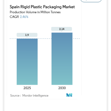
Bild © Mordor Intelligence. Wiederverwendung erfordert Namensnennung gem