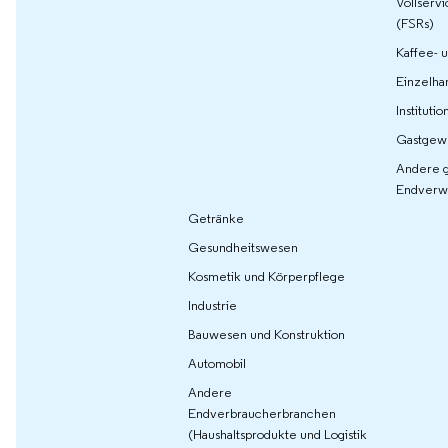
Vollservi
(FSRs)
Kaffee- 
Einzelha
Instituti
Gastgew
Andere g
Endverw
Getränke
Gesundheitswesen
Kosmetik und Körperpflege
Industrie
Bauwesen und Konstruktion
Automobil
Andere
Endverbraucherbranchen
(Haushaltsprodukte und Logistik