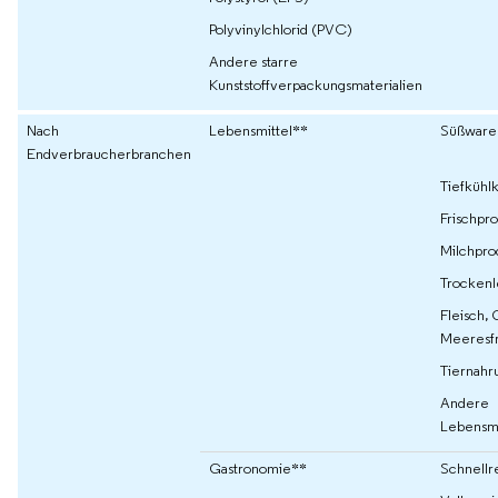
Polyvinylchlorid (PVC)
Andere starre
Kunststoffverpackungsmaterialien
Nach
Lebensmittel**
Süßware
Endverbraucherbranchen
Tiefkühlk
Frischpr
Milchpro
Trockenl
Fleisch, 
Meeresf
Tiernahr
Andere
Lebensmi
Gastronomie**
Schnellr