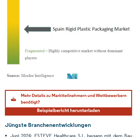
Bild © Mordor Intelligence. Wiederverwendung erfordert Namensnennung gemäß
Jüngste Branchenentwicklungen
Juni 2024: ESTEVE Healthcare S.L. begann mit dem Bau