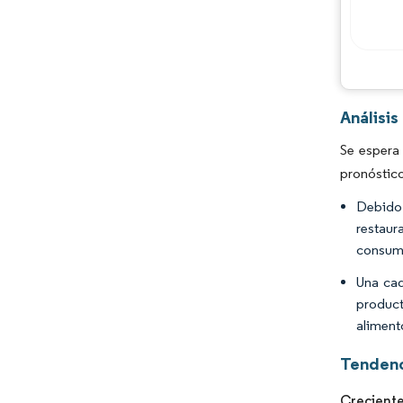
Análisi
Se espera
pronóstic
Debido 
restaur
consum
Una cad
product
aliment
Tendenc
Creciente