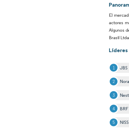
Panora
El mercad
actores m
Algunos d
Brasil Ltda
Líderes 
JBS
Nor
Nest
BRF
NIS