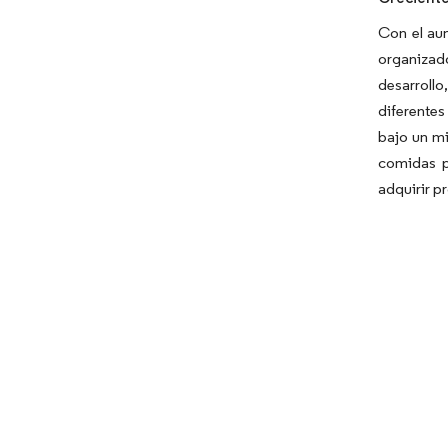
Con el au
organizad
desarroll
diferente
bajo un mi
comidas p
adquirir p