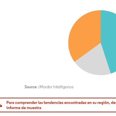
rdor Intelligence. El uso requiere atribución según CC BY 4.0.