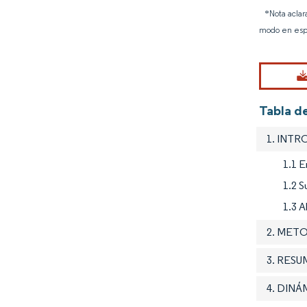
*Nota aclar
modo en esp
Tabla d
1. INT
1.1 E
1.2 S
1.3 A
2. MET
3. RES
4. DIN