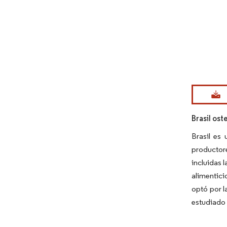
Imagen © Mo
Brasil os
Brasil es
productor
incluidas 
alimentici
optó por l
estudiado 