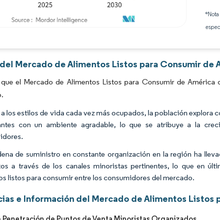
*Nota
espec
Imagen © Mordor Intelligence. El uso requiere atribución según CC BY 4.0.
s del Mercado de Alimentos Listos para Consumir de A
 que el Mercado de Alimentos Listos para Consumir de América d
o.
a los estilos de vida cada vez más ocupados, la población explora
antes con un ambiente agradable, lo que se atribuye a la crec
idores.
ena de suministro en constante organización en la región ha lleva
os a través de los canales minoristas pertinentes, lo que en úl
os listos para consumir entre los consumidores del mercado.
ias e Información del Mercado de Alimentos Listos 
 Penetración de Puntos de Venta Minoristas Organizados