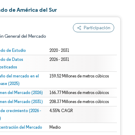
do de América del Sur
Participación
ón General del Mercado
odo de Estudio
2020 - 2031
odo de Datos
2026 - 2031
osticados
ño del mercado en el
159.52 Millones de metros cúbicos
base (2025)
men del Mercado (2026)
166.77 Millones de metros cúbicos
n según CC BY 4.0.
men del Mercado (2031)
208.37 Millones de metros cúbicos
 de crecimiento (2026 -
4.55% CAGR
)
entración del Mercado
Medio