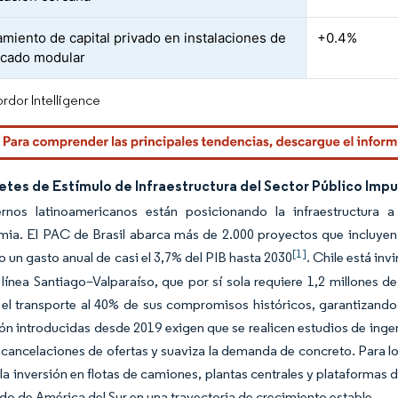
amiento de capital privado en instalaciones de
+0.4%
icado modular
rdor Intelligence
tes de Estímulo de Infraestructura del Sector Público Impu
rnos latinoamericanos están posicionando la infraestructura 
a. El PAC de Brasil abarca más de 2.000 proyectos que incluyen c
[1]
o un gasto anual de casi el 3,7% del PIB hasta 2030
. Chile está in
a línea Santiago–Valparaíso, que por sí sola requiere 1,2 millones
el transporte al 40% de sus compromisos históricos, garantizando 
ón introducidas desde 2019 exigen que se realicen estudios de ingeni
 cancelaciones de ofertas y suaviza la demanda de concreto. Para lo
la inversión en flotas de camiones, plantas centrales y plataforma
o de América del Sur en una trayectoria de crecimiento estable.