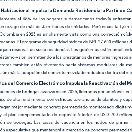
t Habitacional Impulsa la Demanda Residencial a Partir de C
amente el 45% de los hogares sudamericanos todavía enfrentan déf
 un rezago de más de 35 millones de unidades. Perú necesita 1,6 mil
Colombia en 2023 es ampliamente vista como una corrección cíclica
tecarias. El programa de seguridad hídrica de BRL 27.600 millones de
quea reservas de suelo residencial. Los gobiernos están ampliando 
réstamo-valor, permitiendo a los prestatarios de menores ingresos
tores también están pivotando hacia sistemas modulares de med
aún más la adopción del concreto mezclado reducido dentro del me
ica del Comercio Electrónico Impulsa la Reactivación del 
aciones de bodegas avanzaron en 2025, lideradas por adiciones en 
iso de alto rendimiento con estrictas tolerancias de planitud y c
tregan mejor mediante concreto premezclado monitoreado digitalm
 el plan complementario de depósito interior de USD 700 millones 
ión de bodegas. Las tasas de vacancia en los nodos de primer n
ón especulativa que mantendrá al mercado de concreto premezclado 