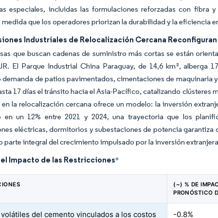
as especiales, incluidas las formulaciones reforzadas con fibra
medida que los operadores priorizan la durabilidad y la eficiencia e
siones Industriales de Relocalización Cercana Reconfigura
sas que buscan cadenas de suministro más cortas se están orient
 El Parque Industrial China Paraguay, de 14,6 km², alberga 1
 demanda de patios pavimentados, cimentaciones de maquinaria y c
sta 17 días el tránsito hacia el Asia-Pacífico, catalizando clústeres m
en la relocalización cercana ofrece un modelo: la inversión extran
 en un 12% entre 2021 y 2024, una trayectoria que los planific
nes eléctricas, dormitorios y subestaciones de potencia garantiza
o parte integral del crecimiento impulsado por la inversión extranjera
del Impacto de las Restricciones
*
CIONES
(~) % DE IMPA
PRONÓSTICO 
 volátiles del cemento vinculados a los costos
-0.8%