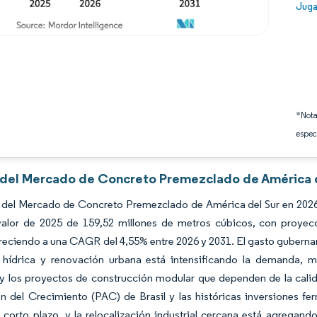
Image
Juga
*Nota
espec
s del Mercado de Concreto Premezclado de América d
 del Mercado de Concreto Premezclado de América del Sur en 2026 
valor de 2025 de 159,52 millones de metros cúbicos, con proyec
reciendo a una CAGR del 4,55% entre 2026 y 2031. El gasto guberna
 hídrica y renovación urbana está intensificando la demanda, m
 y los proyectos de construcción modular que dependen de la cali
n del Crecimiento (PAC) de Brasil y las históricas inversiones f
corto plazo, y la relocalización industrial cercana está agregand