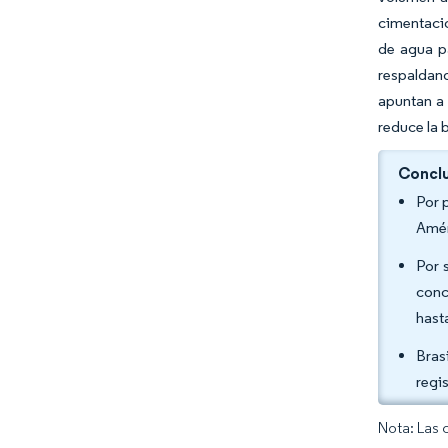
cimentacio
de agua pa
respaldan
apuntan a 
reduce la 
Conclu
Por 
Amér
Por 
conc
hast
Bras
regi
Nota: Las 