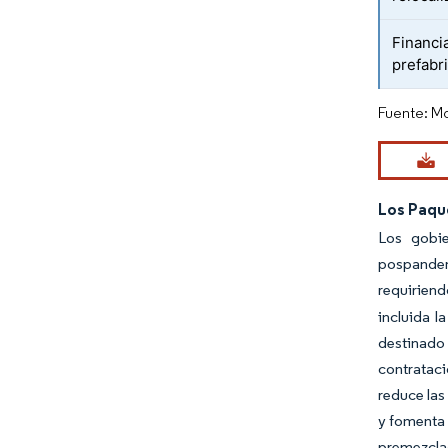
Financi
prefabr
Fuente: Mo
Los Paque
Los gobie
pospandemi
requiriend
incluida l
destinado 
contrataci
reduce las
y fomenta 
premezclad