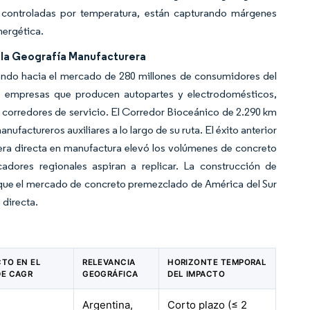
 y controladas por temperatura, están capturando márgenes
nergética.
n la Geografía Manufacturera
ando hacia el mercado de 280 millones de consumidores del
7 empresas que producen autopartes y electrodomésticos,
orredores de servicio. El Corredor Bioceánico de 2.290 km
anufactureros auxiliares a lo largo de su ruta. El éxito anterior
jera directa en manufactura elevó los volúmenes de concreto
adores regionales aspiran a replicar. La construcción de
 que el mercado de concreto premezclado de América del Sur
 directa.
CTO EN EL
RELEVANCIA
HORIZONTE TEMPORAL
DE CAGR
GEOGRÁFICA
DEL IMPACTO
Argentina,
Corto plazo (≤ 2