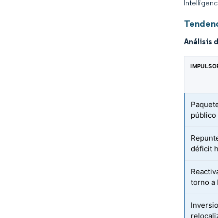
Intelligen
Tendenc
Análisis 
IMPULSO
Paquete
público
Repunte
déficit 
Reactiv
torno a 
Inversi
relocal