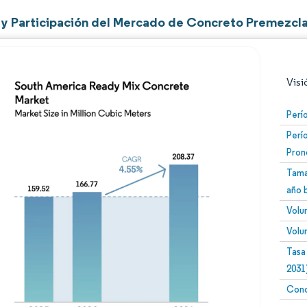
y Participación del Mercado de Concreto Premezcla
Visi
Perí
Perí
Pron
Tama
año 
Volu
Imagen © Mordor Intelligence. El uso requiere atribució
Volu
Tasa
2031
Conc