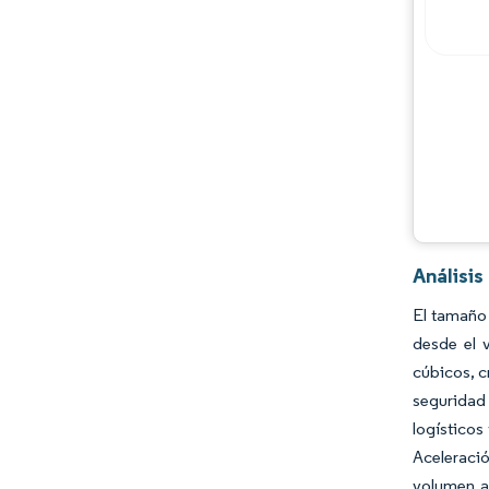
Análisi
El tamaño
desde el 
cúbicos, c
seguridad
logísticos
Aceleració
volumen a 