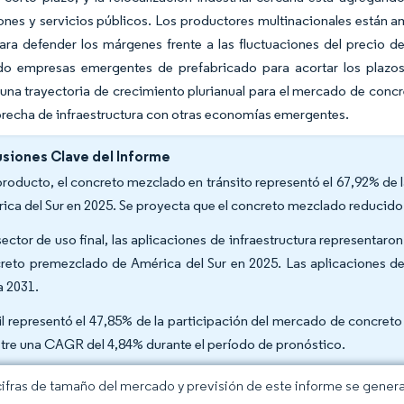
nes y servicios públicos. Los productores multinacionales están amp
ra defender los márgenes frente a las fluctuaciones del precio del
do empresas emergentes de prefabricado para acortar los plazos y
una trayectoria de crecimiento plurianual para el mercado de conc
brecha de infraestructura con otras economías emergentes.
siones Clave del Informe
producto, el concreto mezclado en tránsito representó el 67,92% de
ica del Sur en 2025. Se proyecta que el concreto mezclado reducid
sector de uso final, las aplicaciones de infraestructura representa
reto premezclado de América del Sur en 2025. Las aplicaciones d
a 2031.
il representó el 47,85% de la participación del mercado de concret
stre una CAGR del 4,84% durante el período de pronóstico.
cifras de tamaño del mercado y previsión de este informe se gener