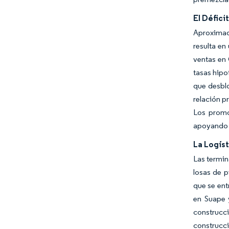
El Défici
Aproximad
resulta en
ventas en 
tasas hipo
que desblo
relación p
Los promo
apoyando 
La Logíst
Las termin
losas de p
que se en
en Suape y
construcc
construcci