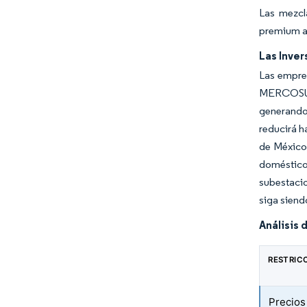
Las mezcl
premium a 
Las Inver
Las empre
MERCOSUR.
generando
reducirá ha
de México 
doméstico
subestacio
siga siend
Análisis 
RESTRIC
Precios