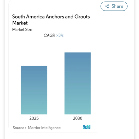
Share
Imagen © Mordor Intelligence. El uso requiere atribución según CC BY 4.0.