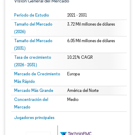
Visión General del Mercado
Período de Estudio
2021 - 2031
Tamaño del Mercado
3.72 Mil millones de dólares
(2026)
Tamaño del Mercado
6.05 Mil millones de dólares
(2031)
Tasa de crecimiento
10.21% CAGR
(2026 - 2031)
Mercado de Crecimiento
Europa
Más Rápido
Mercado Más Grande
América del Norte
Concentración del
Medio
Mercado
Imagen © Mordor Intelligence. El uso requiere atribución según CC BY 4.0.
Jugadores principales