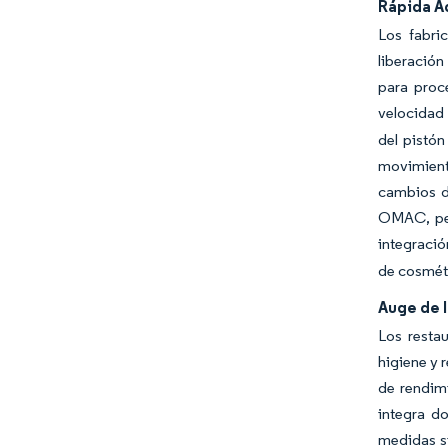
Rápida Ad
Los fabri
liberación
para proc
velocidad 
del pistón
movimiento
cambios de
OMAC, per
integració
de cosméti
Auge de 
Los resta
higiene y 
de rendim
integra do
medidas si