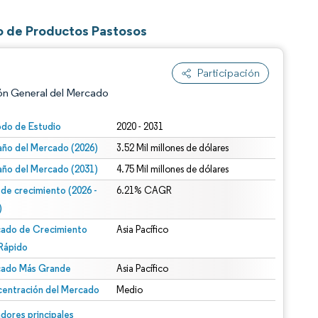
o de Productos Pastosos
Participación
ón General del Mercado
odo de Estudio
2020 - 2031
ño del Mercado (2026)
3.52 Mil millones de dólares
ño del Mercado (2031)
4.75 Mil millones de dólares
 de crecimiento (2026 -
6.21% CAGR
)
ado de Crecimiento
Asia Pacífico
n según CC BY 4.0.
Rápido
ado Más Grande
Asia Pacífico
entración del Mercado
Medio
n © Mordor Intelligence. El uso requiere atribución según CC BY 4.0.
dores principales