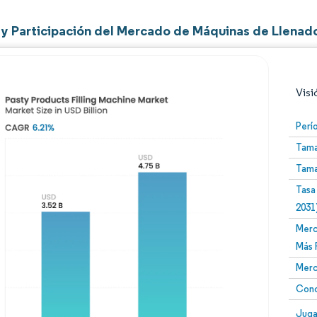
y Participación del Mercado de Máquinas de Llenad
Visi
Perí
Tama
Tama
Tasa
2031
Merc
Imagen © Mordor Intelligence. El uso requiere atribució
Más 
Merc
Conc
Image
Juga