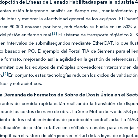
opción de Líneas de Llenado Habilitadas para la Industria 4
cantes están integrando análisis en tiempo real, mantenimiento p
 de lotes y mejorar la efectividad general de los equipos. El Dynafi
esar 80.000 envases por hora, reduciendo su huella en un 50% y
[1]
del pistón en tiempo real.
El sistema de transporte higiénico XTS 
 en intervalos de submilisegundos mediante EtherCAT, lo que ilust
 basado en PC. El ejemplo del Portal TIA de Siemens para el llenad
 formato, mejorando así la agilidad en la gestión de referencias.
miten que los equipos de múltiples proveedores intercambien dato
[2]
n.
En conjunto, estas tecnologías reducen los ciclos de validación
cos y nutracéuticos.
la Demanda de Formatos de Sobre de Dosis Única en el Secto
urantes de comida rápida están realizando la transición de dispe
reducir los costos de mano de obra. La Serie Motion Servo de SIG p
iento de los establecimientos de producción centralizada. La M
sificación de pistón rotativo en múltiples canales para manejar 
mplifican el rastreo de alérgenos en virtud de las leyes de etique