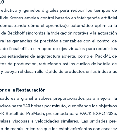
.0
redictivo y gemelos digitales para reducir los tiempos de
ll de Krones emplea control basado en inteligencia artificial
 demostrando cómo el aprendizaje automático optimiza la
de Beckhoff sincroniza la indexación rotativa y la actuación
ra las ganancias de precisión alcanzables con el control de
o lineal utiliza el mapeo de ejes virtuales para reducir los
 Los estándares de arquitectura abierta, como el PackML de
s de producción, reduciendo así los cuellos de botella de
 y apoyan el desarrollo rápido de productos en las industrias
r de la Restauración
nsadores a granel a sobres preporcionados para mejorar la
roduce hasta 240 bolsas por minuto, cumpliendo los objetivos
AG-R Bartelt de ProMach, presentada para PACK EXPO 2025,
salsas viscosas a velocidades similares. Las unidades pre-
tado de menús, mientras que los establecimientos con escasez