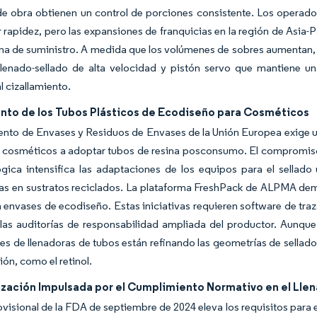
e obra obtienen un control de porciones consistente. Los operad
rapidez, pero las expansiones de franquicias en la región de Asia-
na de suministro. A medida que los volúmenes de sobres aumentan, 
llenado-sellado de alta velocidad y pistón servo que mantiene u
l cizallamiento.
nto de los Tubos Plásticos de Ecodiseño para Cosméticos
nto de Envases y Residuos de Envases de la Unión Europea exige un
cosméticos a adoptar tubos de resina posconsumo. El compromiso d
gica intensifica las adaptaciones de los equipos para el sellado 
as en sustratos reciclados. La plataforma FreshPack de ALPMA dem
en envases de ecodiseño. Estas iniciativas requieren software de traz
 las auditorías de responsabilidad ampliada del productor. Aunqu
s de llenadoras de tubos están refinando las geometrías de sellado 
ión, como el retinol.
zación Impulsada por el Cumplimiento Normativo en el Lle
ovisional de la FDA de septiembre de 2024 eleva los requisitos para 