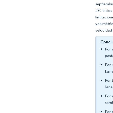
septiembre
180 ciclos
limitacio
volumétric
velocidad 
Conclu
Por 
past
Por 
farm
Por 
llen
Por 
semi
Por 