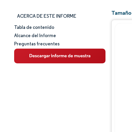
Tamaño 
ACERCA DE ESTE INFORME
Tabla de contenido
Tamaño y cuota de mercado
Alcance del Informe
Preguntas frecuentes
Análisis de mercado
Tendencias e ideas
Análisis de segmentos
Análisis geográfico
Panorama competitivo
Jugadores principales
Desarrollos de la industria