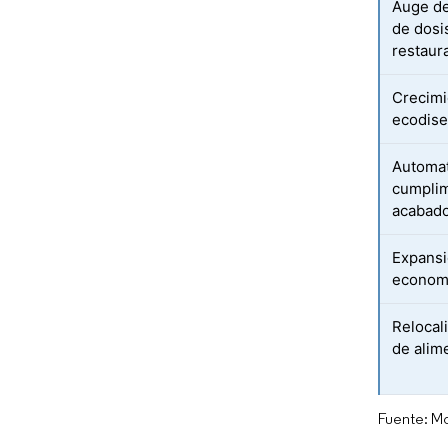
Auge de
de dosis
restaur
Crecimi
ecodise
Automat
cumplim
acabado
Expansi
econom
Relocal
de alim
Fuente: Mo