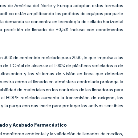
ores de América del Norte y Europa adoptan estos formatos
Pacífico están amplificando los pedidos de equipos por parte
la demanda se concentra en tecnología de sellado horizontal
na precisión de llenado de ±0,5% incluso con condimentos
 30% de contenido reciclado para 2030, lo que impulsa a las
e L'Oréal de alcanzar el 100% de plásticos reciclados o de
ultrasónico y los sistemas de visión en línea que detectan
uestra cómo el llenado en atmósfera controlada prolonga la
abilidad de materiales en los controles de las llenadoras para
e el HDPE reciclado aumenta la transmisión de oxígeno, los
y la purga con gas inerte para proteger los activos sensibles
nado y Acabado Farmacéutico
el monitoreo ambiental y la validación de llenados de medios,