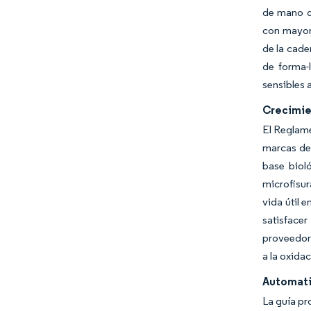
de mano d
con mayor 
de la cade
de forma-
sensibles a
Crecimie
El Reglame
marcas de 
base bioló
microfisur
vida útil 
satisfacer
proveedore
a la oxidac
Automati
La guía pr