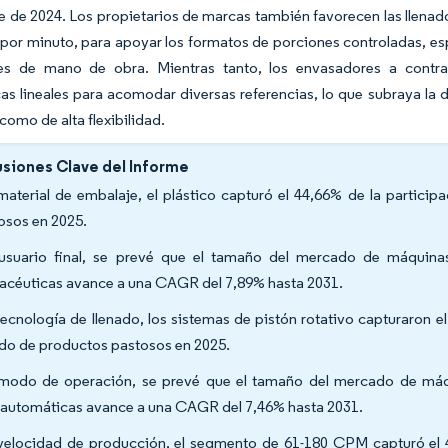
 de 2024. Los propietarios de marcas también favorecen las llenado
 por minuto, para apoyar los formatos de porciones controladas, e
nes de mano de obra. Mientras tanto, los envasadores a contr
as lineales para acomodar diversas referencias, lo que subraya la 
como de alta flexibilidad.
siones Clave del Informe
material de embalaje, el plástico capturó el 44,66% de la partic
osos en 2025.
usuario final, se prevé que el tamaño del mercado de máquina
acéuticas avance a una CAGR del 7,89% hasta 2031.
tecnología de llenado, los sistemas de pistón rotativo capturaron 
ado de productos pastosos en 2025.
modo de operación, se prevé que el tamaño del mercado de máq
automáticas avance a una CAGR del 7,46% hasta 2031.
velocidad de producción, el segmento de 61-180 CPM capturó el 