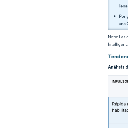
llen
Por 
una 
Nota: Las 
Intelligen
Tendenc
Análisis 
IMPULSO
Rápida 
habilita