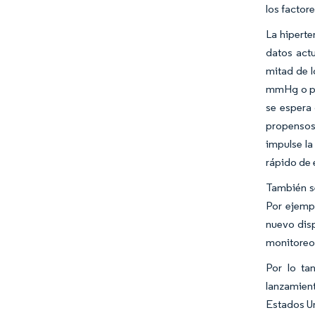
los factor
La hiperte
datos act
mitad de l
mmHg o pr
se espera 
propensos 
impulse la
rápido de
También se
Por ejempl
nuevo disp
monitoreo 
Por lo ta
lanzamient
Estados U