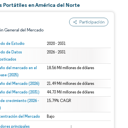
 Portátiles en América del Norte
Participación
ón General del Mercado
odo de Estudio
2020 - 2031
odo de Datos
2026 - 2031
osticados
ño del mercado en el
18.56 Mil millones de dólares
base (2025)
ño del Mercado (2026)
21.49 Mil millones de dólares
n según CC BY 4.0.
ño del Mercado (2031)
44.73 Mil millones de dólares
 de crecimiento (2026 -
15.79% CAGR
)
entración del Mercado
Bajo
n © Mordor Intelligence. El uso requiere atribución según CC BY 4.0.
dores principales