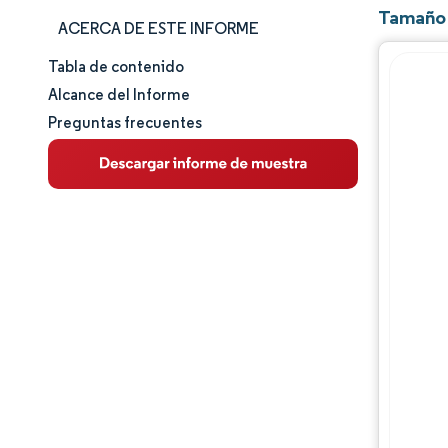
Tamaño 
ACERCA DE ESTE INFORME
Tabla de contenido
Tamaño y cuota de mercado
Alcance del Informe
Preguntas frecuentes
Análisis de mercado
Tendencias e ideas
Panorama competitivo
Jugadores principales
Desarrollos de la industria