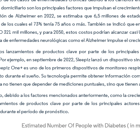
domiciliario son los principales factores que impulsan el crecimien
ción de Alzheimer en 2022, se estimaba que 6,5 millones de esta
 de los cuales el 73% tenía 75 años o más. También se indicó que e
 321 mil millones, y para 2050, estos costos podrían alcanzar casi U
a de enfermedades neurológicas como el Alzheimer impulse el crec
os lanzamientos de productos clave por parte de los principales
or ejemplo, en septiembre de 2022, Sleepiz lanzó un dispositivo si
eepiz One+ es uno de los primeros dispositivos de monitoreo respira
to durante el sueño. Su tecnología permite obtener información com
 no tienen que depender de mediciones puntuales, sino que tienen 
to, debido a los factores mencionados anteriormente, como la crec
zamientos de productos clave por parte de los principales actore
urante el período de pronóstico.