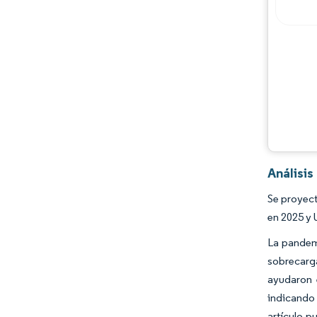
Análisis
Se proyect
en 2025 y 
La pandemi
sobrecarga
ayudaron 
indicando 
artículo p