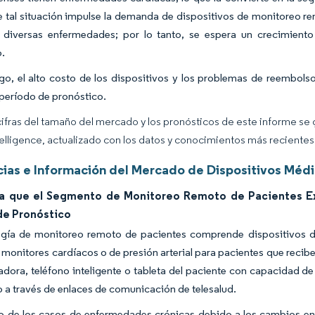
 tal situación impulse la demanda de dispositivos de monitoreo re
 diversas enfermedades; por lo tanto, se espera un crecimiento
o.
go, el alto costo de los dispositivos y los problemas de reembol
 período de pronóstico.
cifras del tamaño del mercado y los pronósticos de este informe se
elligence, actualizado con los datos y conocimientos más recientes 
ias e Información del Mercado de Dispositivos Médic
a que el Segmento de Monitoreo Remoto de Pacientes Exp
de Pronóstico
ogía de monitoreo remoto de pacientes comprende dispositivos d
 monitores cardíacos o de presión arterial para pacientes que recib
dora, teléfono inteligente o tableta del paciente con capacidad de
 a través de enlaces de comunicación de telesalud.
 de los casos de enfermedades crónicas debido a los cambios en e