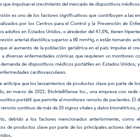
es que impulsan el crecimiento del mercado de dispositivos médicos p
nsión es uno de los factores significativos que contribuyen a las
ualizados por los Centros para el Control y la Prevención de E
os adultos en Estados Unidos, o alrededor del 47,0%, tienen hiperten
esión arterial diastólica superior a 80 mmHg, o están tomando ac
que el aumento de la población geriátrica en el país impulse el c
a diversas enfermedades crónicas que requieren un monitoreo conti
 demanda de dispositivos médicos portátiles en Estados Unidos, y
 enfermedades cardiovasculares.
 anticipa que los lanzamientos de productos clave por parte de los
o, en marzo de 2022, BioIntelliSense Inc., una empresa con sede 
ositivo portátil que permite el monitoreo remoto de pacientes. El 
remoto continuo de más de 20 signos vitales y datos biométricos, y
nto, debido a los factores mencionados anteriormente, como 
os de productos clave por parte de los principales actores del me
nidos.