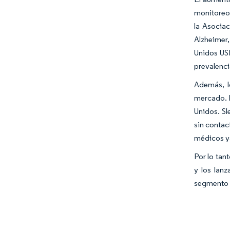
monitoreo 
la Asocia
Alzheimer,
Unidos USD
prevalenci
Además, l
mercado. P
Unidos. Sl
sin contac
médicos ya
Por lo tan
y los lan
segmento d