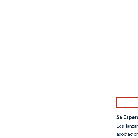
Imagen © Mo
Se Esper
Los lanza
asociacion