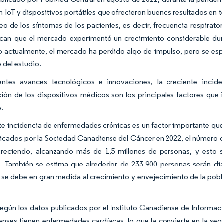
 IoT y dispositivos portátiles que ofrecieron buenos resultados en t
eo de los síntomas de los pacientes, es decir, frecuencia respirator
ican que el mercado experimentó un crecimiento considerable du
 actualmente, el mercado ha perdido algo de impulso, pero se esp
 del estudio.
entes avances tecnológicos e innovaciones, la creciente inci
ción de los dispositivos médicos son los principales factores que
o.
te incidencia de enfermedades crónicas es un factor importante que
icados por la Sociedad Canadiense del Cáncer en 2022, el número d
creciendo, alcanzando más de 1,5 millones de personas, y esto 
a. También se estima que alrededor de 233.900 personas serán di
 se debe en gran medida al crecimiento y envejecimiento de la pobl
.
gún los datos publicados por el Instituto Canadiense de Informaci
nses tienen enfermedades cardíacas, lo que la convierte en la seg