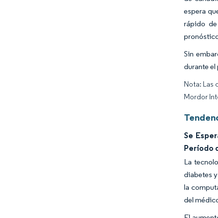
espera que
rápido de
pronóstic
Sin embar
durante el
Nota: Las 
Mordor Int
Tendenc
Se Esper
Período 
La tecnol
diabetes y
la computa
del médico
El aumento