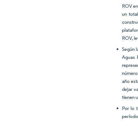
ROV en 
un tota
constru
platafo
ROV, le
Según l
Aguas P
represe
número 
año est
dejar v
tienen 
Por lo 
período