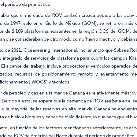
 el período de pronóstico.
able que el mercado de ROV también crezca debido a las activi
 de 1947, solo en el Golfo de México (GOM), se retiraron más d
or de 2.189 plataformas existentes en la región OCS del GOM, d
an o se consideraban de otro modo como 'hierro inactivo' y debían
o de 2021, Oceaneering International, Inc. anunció que Subsea Ro
o integrado de servicios de plataforma para cubrir los campos Kh
 El alcance del trabajo incluye proporcionar vehículos operados
izados, recursos de posicionamiento remoto y levantamiento met
icionamiento (IWOCS) y técnicos.
or de petróleo y gas en alta mar de Canadá es relativamente más 
 Debido a esto, se espera que la demanda de ROV sea baja en el se
e la mayoría de las reservas en alta mar de Canadá se encuentran
a de hielo y bloques y capas de hielo flotante, lo que hace que el bu
tanto, en función de los factores mencionados anteriormente, se es
ado de ROV de América del Norte durante el período de pronóstico.