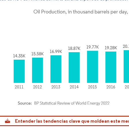
rdor Intelligence. El uso requiere atribución según CC BY 4.0.
Entender las tendencias clave que moldean este m