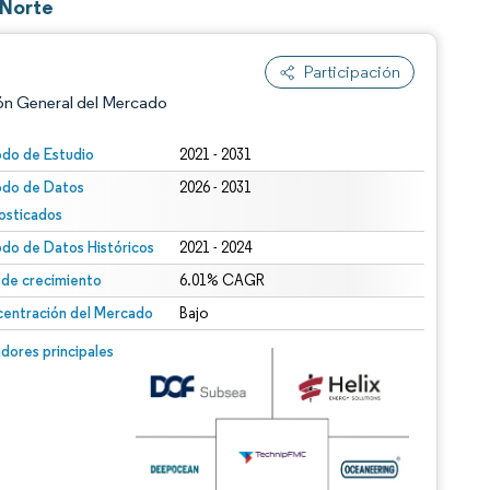
 Norte
Participación
ón General del Mercado
odo de Estudio
2021 - 2031
odo de Datos
2026 - 2031
osticados
odo de Datos Históricos
2021 - 2024
 de crecimiento
6.01% CAGR
entración del Mercado
Bajo
n según CC BY 4.0.
n © Mordor Intelligence. El uso requiere atribución según CC BY 4.0.
dores principales