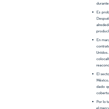
durante
Es prob
Después
alreded
producí
En marz
contrat
Unidos.
colocal
reacond
El sect
México.
dado qu
cobertur
Por lo 
el merc