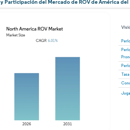
y Participación del Mercado de ROV de América del
Visi
Perí
Perí
Pron
Perí
Tasa
Conc
Imagen © Mordor Intelligence. El uso requiere atribució
Image
Juga