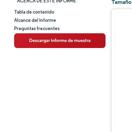
ACERCA DE ESTE INFORME
Tamaño 
Tabla de contenido
Tamaño y cuota de mercado
Alcance del Informe
Preguntas frecuentes
Análisis de mercado
Tendencias e ideas
Panorama competitivo
Jugadores principales
Desarrollos de la industria