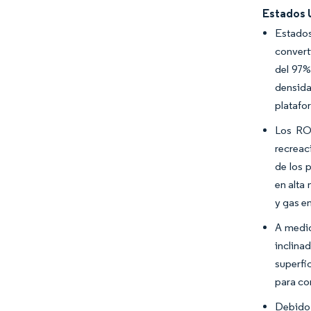
Estados 
Estados
convert
del 97%
densida
platafo
Los ROV
recreac
de los 
en alta
y gas en
A medid
inclina
superfi
para co
Debido 