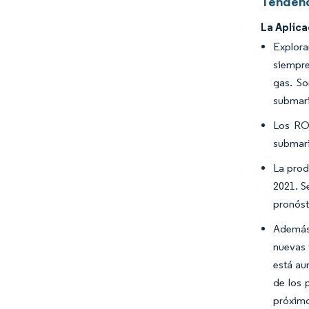
Tendenc
La Aplic
Explora
siempre
gas. So
submar
Los ROV
submari
La prod
2021. S
pronóst
Además,
nuevas 
está au
de los 
próximo