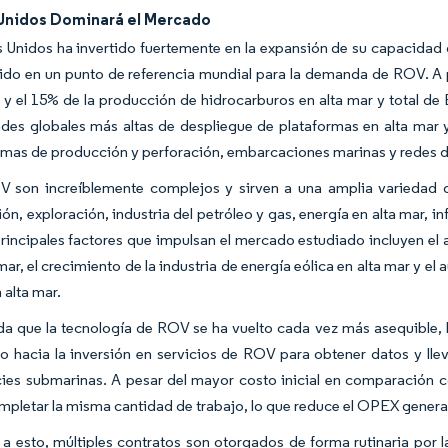
Unidos Dominará el Mercado
 Unidos ha invertido fuertemente en la expansión de su capacidad 
ido en un punto de referencia mundial para la demanda de ROV. A p
 y el 15% de la producción de hidrocarburos en alta mar y total de
des globales más altas de despliegue de plataformas en alta mar y
rmas de producción y perforación, embarcaciones marinas y redes d
 son increíblemente complejos y sirven a una amplia variedad de
ión, exploración, industria del petróleo y gas, energía en alta mar, 
principales factores que impulsan el mercado estudiado incluyen el
 mar, el crecimiento de la industria de energía eólica en alta mar y 
 alta mar.
a que la tecnología de ROV se ha vuelto cada vez más asequible, 
do hacia la inversión en servicios de ROV para obtener datos y lle
cies submarinas. A pesar del mayor costo inicial en comparación
mpletar la misma cantidad de trabajo, lo que reduce el OPEX general
a esto, múltiples contratos son otorgados de forma rutinaria por l