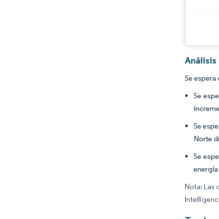
Análisi
Se espera 
Se espe
increme
Se espe
Norte d
Se espe
energía 
Nota: Las 
Intelligen