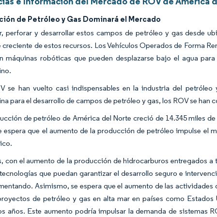
ias e Información del Mercado de ROV de América d
ación de Petróleo y Gas Dominará el Mercado
r, perforar y desarrollar estos campos de petróleo y gas desde ub
 creciente de estos recursos. Los Vehículos Operados de Forma Remo
n máquinas robóticas que pueden desplazarse bajo el agua para as
ino.
 se han vuelto casi indispensables en la industria del petróleo 
na para el desarrollo de campos de petróleo y gas, los ROV se han co
ucción de petróleo de América del Norte creció de 14.345 miles de b
e espera que el aumento de la producción de petróleo impulse el 
ico.
 con el aumento de la producción de hidrocarburos entregados a 
tecnologías que puedan garantizar el desarrollo seguro e interven
mentando. Asimismo, se espera que el aumento de las actividades de
proyectos de petróleo y gas en alta mar en países como Estados
s años. Este aumento podría impulsar la demanda de sistemas RO