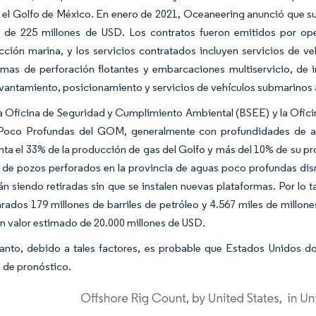
el Golfo de México. En enero de 2021, Oceaneering anunció que s
l de 225 millones de USD. Los contratos fueron emitidos por op
cción marina, y los servicios contratados incluyen servicios de
rmas de perforación flotantes y embarcaciones multiservicio, de 
vantamiento, posicionamiento y servicios de vehículos submarino
a Oficina de Seguridad y Cumplimiento Ambiental (BSEE) y la Ofic
oco Profundas del GOM, generalmente con profundidades de agua
nta el 33% de la producción de gas del Golfo y más del 10% de su pr
de pozos perforados en la provincia de aguas poco profundas di
án siendo retiradas sin que se instalen nuevas plataformas. Por lo ta
arados 179 millones de barriles de petróleo y 4.567 miles de millo
un valor estimado de 20.000 millones de USD.
tanto, debido a tales factores, es probable que Estados Unidos
 de pronóstico.