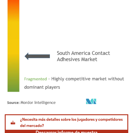
Imagen © Mordor Intelligence. El uso requiere atribución según CC BY 4.0.