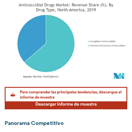
Imagen © Mordor Intelligence. El uso requiere atribución según CC BY 4.0.
Panorama Competitivo