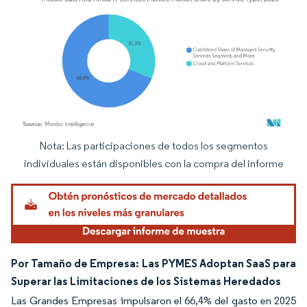
Nota: Las participaciones de todos los segmentos
Imagen © Mordor Intelligence. El uso requiere atribución según CC BY 4.0.
individuales están disponibles con la compra del informe
Por Tamaño de Empresa: Las PYMES Adoptan SaaS para
Superar las Limitaciones de los Sistemas Heredados
Las Grandes Empresas impulsaron el 66,4% del gasto en 2025