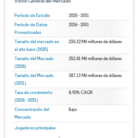
Visión General del Mercado
Período de Estudio
2020 - 2031
Período de Datos
2026 - 2031
Pronosticados
Tamaño del mercado en
230.32 Mil millones de dólares
el año base (2025)
Tamaño del Mercado
252.81 Mil millones de dólares
(2026)
Tamaño del Mercado
387.13 Mil millones de dólares
(2031)
Tasa de crecimiento
8.92% CAGR
(2026 - 2031)
Concentración del
Bajo
Mercado
Imagen © Mordor Intelligence. El uso requiere atribución según CC BY 4.0.
Jugadores principales