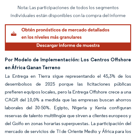
Nota: Las participaciones de todos los segmentos
Imagen © Mordor Intelligence. El uso requiere atribución según CC BY 4.0.
individuales están disponibles con la compra del informe
Por Modelo de Implementación: Los Centros Offshore
en África Ganan Terreno
La Entrega en Tierra sigue representando el 45,3% de los
desembolsos de 2025 porque las licitaciones públicas
prefieren equipos locales, pero la Entrega Offshore crece a una
CAGR del 10,0% a medida que las empresas buscan ahorros
laborales del 30-50%. Egipto, Nigeria y Kenia configuran
reservas de talento multilingüe que sirven a clientes europeos y
del Golfo en zonas horarias superpuestas. La participación del
mercado de servicios de TI de Oriente Medio y África para los