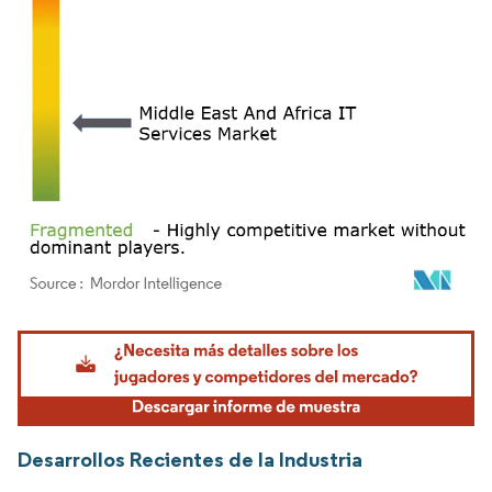
Imagen © Mordor Intelligence. El uso requiere atribución según CC BY 4.0.
Desarrollos Recientes de la Industria