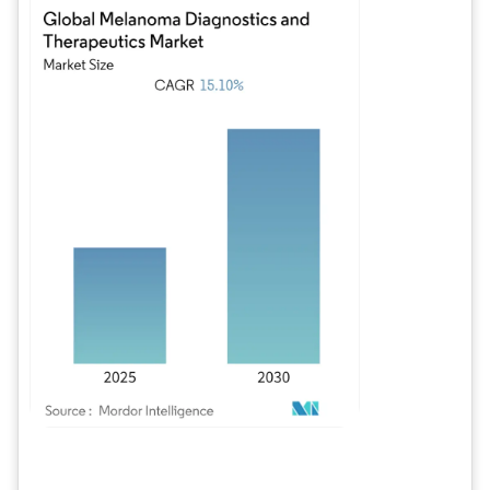
Imagen © Mordor Intelligence. El uso requiere atribución según CC BY 4.0.