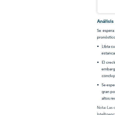
Análisi
Se espera
pronóstico
Libia c
estancad
El crec
embargo
concluy
Se espe
gran po
altos r
Nota: Las 
Intelligen