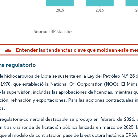
rdor Intelligence. El uso requiere atribución según CC BY 4.0.
Entender las tendencias clave que moldean este m
a regulatorio
e hidrocarburos de Libia se sustenta en la Ley del Petróleo N.º 25 d
1970, que estableció la National Oil Corporation (NOC). El Minist
 la supervisión, incluidas las aprobaciones de licencias, mientras
ión, refinación y exportaciones. Para las acciones contractuales 
os.
 regulatoria-comercial destacable se produjo en febrero de 2026
n tras una ronda de licitación pública lanzada en marzo de 2025, 
que el modelo de contratación pase de la estructura histórica EPS