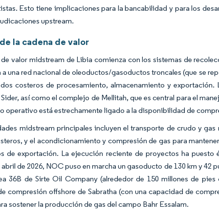
tistas. Esto tiene implicaciones para la bancabilidad y para los de
judicaciones upstream.
 de la cadena de valor
de valor midstream de Libia comienza con los sistemas de recolec
 a una red nacional de oleoductos/gasoductos troncales (que se repo
odos costeros de procesamiento, almacenamiento y exportación. L
 Sider, así como el complejo de Mellitah, que es central para el manej
operativo está estrechamente ligado a la disponibilidad de compres
dades midstream principales incluyen el transporte de crudo y gas
steros, y el acondicionamiento y compresión de gas para mantener e
 de exportación. La ejecución reciente de proyectos ha puesto énf
En abril de 2026, NOC puso en marcha un gasoducto de 130 km y 42
nea 36B de Sirte Oil Company (alrededor de 150 millones de pies 
de compresión offshore de Sabratha (con una capacidad de compres
ara sostener la producción de gas del campo Bahr Essalam.