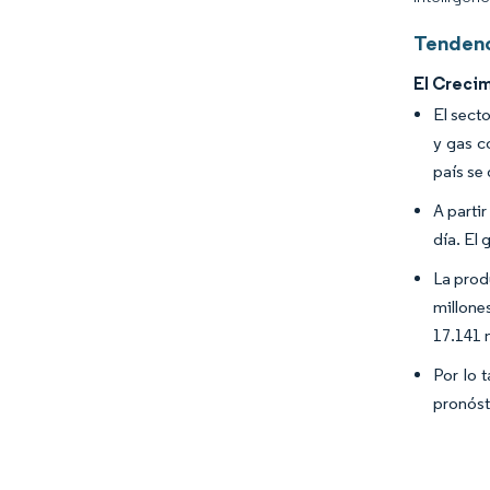
Tendenc
El Creci
El sect
y gas c
país se
A parti
día. El
La prod
millone
17.141 
Por lo 
pronósti