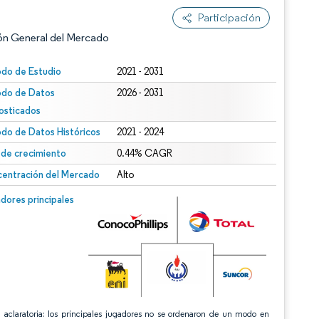
Participación
ón General del Mercado
odo de Estudio
2021 - 2031
odo de Datos
2026 - 2031
osticados
odo de Datos Históricos
2021 - 2024
 de crecimiento
0.44% CAGR
entración del Mercado
Alto
n según CC BY 4.0.
n © Mordor Intelligence. El uso requiere atribución según CC BY 4.0.
dores principales
 aclaratoria: los principales jugadores no se ordenaron de un modo en