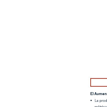
Imagen © Mo
El Aumen
La prod
métrica