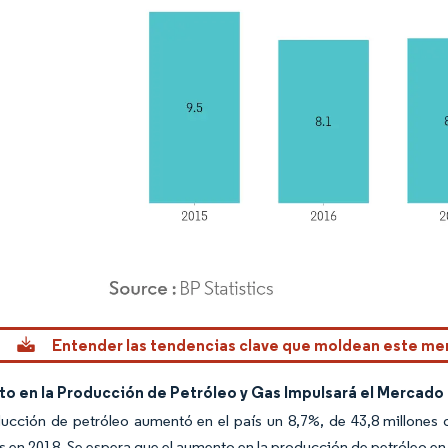
rdor Intelligence. El uso requiere atribución según CC BY 4.0.
Entender las tendencias clave que moldean este m
to en la Producción de Petróleo y Gas Impulsará el Mercado
ucción de petróleo aumentó en el país un 8,7%, de 43,8 millones 
s en 2018. Se espera que el aumento en la producción de petróleo en e