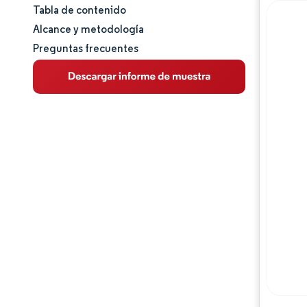
Tabla de contenido
Tamaño y cuota de mercado
Alcance y metodología
Preguntas frecuentes
Análisis de mercado
Tendencias e ideas
Panorama regulatorio
Análisis de la cadena de valor
Panorama competitivo
Jugadores principales
Oportunidades y perspectivas
Desarrollos de la industria