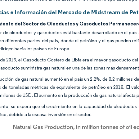
ias e Información del Mercado de Midstream de Petr
miento del Sector de Oleoductos y Gasoductos Permanecer
or de oleoductos y gasoductos está bastante desarrollado en el país
on diferentes partes del país, donde el petróleo y el gas pueden re
 dirigen hacia los países de Europa.
r de 2019, el Gasoducto Costero de Libia era el mayor gasoducto del
 gasoducto suministra gas natural en una de las zonas más densament
ucción de gas natural aumentó en el país un 2,2%, de 8,2 millones d
s de toneladas métricas de equivalente de petróleo en 2018. El va
millones de USD. El aumento en la producción de gas natural afecta p
tanto, se espera que el crecimiento en la capacidad de oleoducto
co, debido a la escasa inversión en el sector.