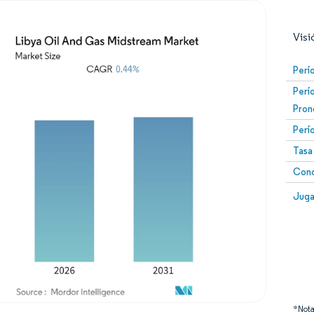
Visi
Perí
Perí
Pron
Perí
Tasa
Conc
Imagen © Mordor Intelligence. El uso requiere atribució
Image
Juga
*Nota