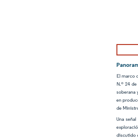
Imagen © Mo
Panoram
El marco d
N.º 24 de 
soberana y
en producc
de Ministr
Una señal
exploració
discutido 