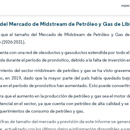
espec
s del Mercado de Midstream de Petróleo y Gas de Lib
 que el tamaño del Mercado de Midstream de Petróleo y Gas de 
 (2026-2031).
uenta con una red de oleoductos y gasoductos extendida por todo el
a durante el período de pronóstico, debido a la falta de inversión en
imiento del sector midstream de petróleo y gas se ha visto gravemen
, en 2019, dado que la mayor parte del país había quedado bajo la
a en el período de pronóstico han aumentado. Esto puede convertir
ra que el aumento en la producción de petróleo y gas sea el motor d
tencial en el sector, ya que cuenta con petróleo de alta calidad y 
equerimientos de consumo de petróleo y gas.
cifras de tamaño del mercado y previsión de este informe se gener
ce, actualizado con los últimos datos e información disponibles a par