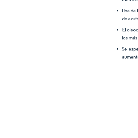
Una de 
de azuf
El oleo
los más
Se espe
aumento