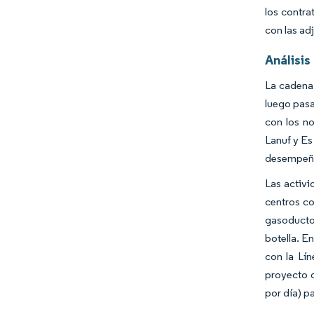
los contra
con las ad
Análisis
La cadena 
luego pasa
con los n
Lanuf y Es
desempeño 
Las activi
centros co
gasoductos
botella. 
con la Lí
proyecto 
por día) p