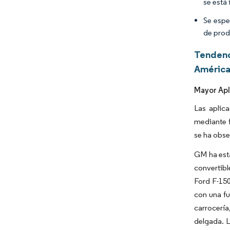
se está
Se espe
de prod
Tendenc
América
Mayor Apl
Las aplica
mediante f
se ha obse
GM ha esta
convertibl
Ford F-150
con una fu
carrocerí
delgada. L