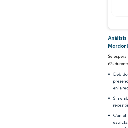
Análisi
Mordor 
Se espera 
6% durante
Debido 
presenc
en la re
Sin emb
recesió
Con el 
estrict