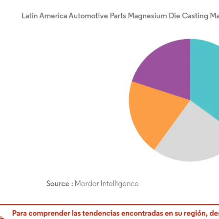
rdor Intelligence. El uso requiere atribución según CC BY 4.0.