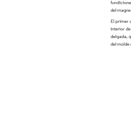
fundicione
del magnes
El primer 
interior d
delgada, q
del molde 