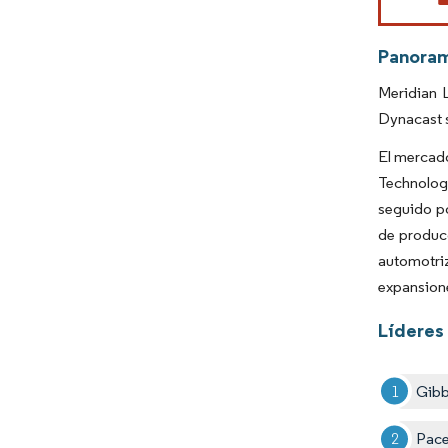
Panora
Meridian L
Dynacast s
El mercado
Technolog
seguido po
de producc
automotriz
expansione
Líderes
Gibb
Pace