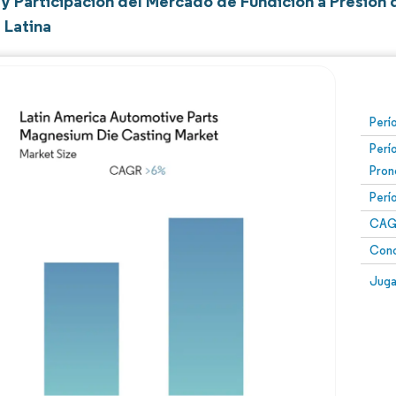
y Participación del Mercado de Fundición a Presión
 Latina
Perí
Perí
Pron
Perí
CAG
Conc
Juga