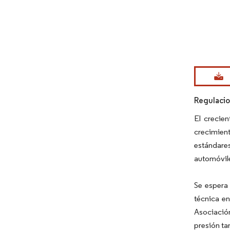
Imagen © Mo
Regulaci
El crecie
crecimien
estándare
automóvile
Se espera
técnica en
Asociación
presión ta