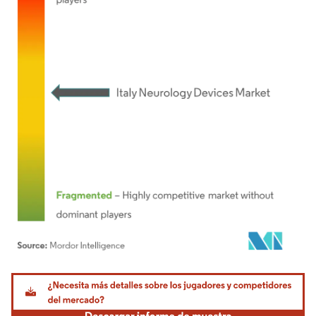
Imagen © Mordor Intelligence. El uso requiere atribución según CC BY 4.0.