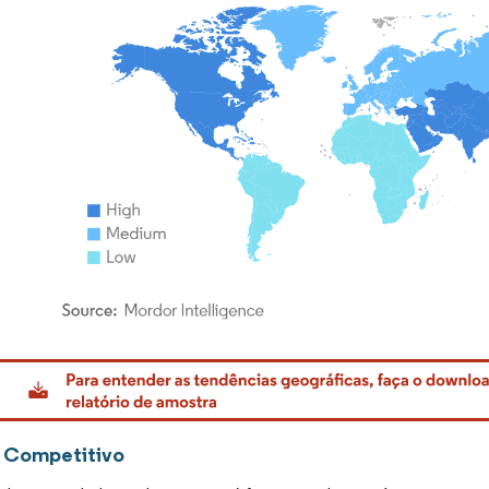
rdor Intelligence. O reuso requer atribuição conforme CC BY 4.0.
 Competitivo