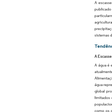
A escasse
publicado 
particula
agricultu
precipitaç
sistemas d
Tendênc
A Escasse
A água é e
atualment
Alimentaç
água repre
global pr
limitados
populacion
como os c