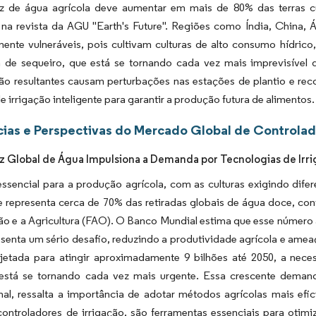
z de água agrícola deve aumentar em mais de 80% das terras 
na revista da AGU "Earth's Future". Regiões como Índia, China, Á
rmente vulneráveis, pois cultivam culturas de alto consumo hídri
ra de sequeiro, que está se tornando cada vez mais imprevisível
ão resultantes causam perturbações nas estações de plantio e reco
e irrigação inteligente para garantir a produção futura de alimentos.
ias e Perspectivas do Mercado Global de Controlad
z Global de Água Impulsiona a Demanda por Tecnologias de Irri
ssencial para a produção agrícola, com as culturas exigindo difer
e representa cerca de 70% das retiradas globais de água doce, co
ão e a Agricultura (FAO). O Banco Mundial estima que esse número
senta um sério desafio, reduzindo a produtividade agrícola e amea
ojetada para atingir aproximadamente 9 bilhões até 2050, a nece
 está se tornando cada vez mais urgente. Essa crescente demand
al, ressalta a importância de adotar métodos agrícolas mais efic
ontroladores de irrigação, são ferramentas essenciais para otimi