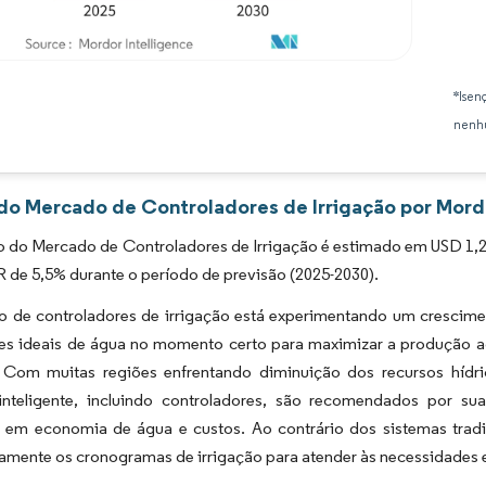
Imagem © Mordor Intelligence. O reuso requer atribuição conforme CC BY 4.0.
*Isen
nenhu
 do Mercado de Controladores de Irrigação por Mordo
do Mercado de Controladores de Irrigação é estimado em USD 1,27 
de 5,5% durante o período de previsão (2025-2030).
 de controladores de irrigação está experimentando um cresciment
es ideais de água no momento certo para maximizar a produção agr
 Com muitas regiões enfrentando diminuição dos recursos híd
 inteligente, incluindo controladores, são recomendados por s
o em economia de água e custos. Ao contrário dos sistemas tradic
mente os cronogramas de irrigação para atender às necessidades e