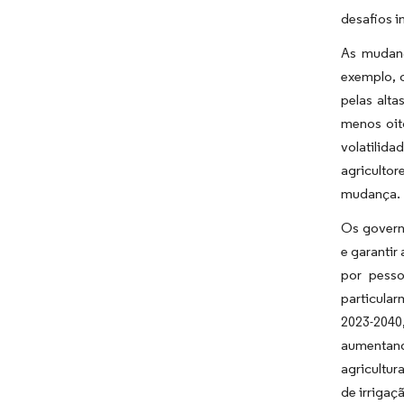
desafios i
As mudanç
exemplo, o
pelas alt
menos oit
volatilid
agriculto
mudança.
Os governo
e garantir
por pesso
particula
2023-2040
aumentand
agricultur
de irrigaç