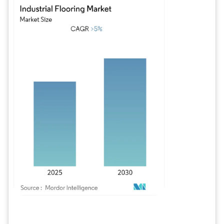
Imagen © Mordor Intelligence. El uso requiere atribución según CC BY 4.0.