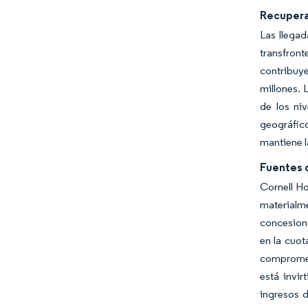
Recupera
Las llegad
transfron
contribuye
millones. 
de los ni
geográfic
mantiene l
Fuentes 
Cornell Ho
materialm
concesion
en la cuot
compromet
está invi
ingresos d