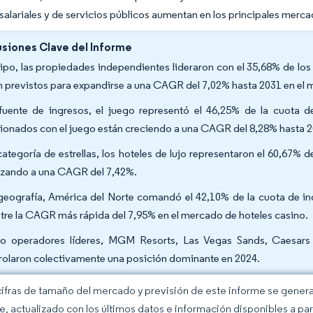
 salariales y de servicios públicos aumentan en los principales merc
siones Clave del Informe
tipo, las propiedades independientes lideraron con el 35,68% de lo
n previstos para expandirse a una CAGR del 7,02% hasta 2031 en el
fuente de ingresos, el juego representó el 46,25% de la cuota 
cionados con el juego están creciendo a una CAGR del 8,28% hasta 
categoría de estrellas, los hoteles de lujo representaron el 60,67%
zando a una CAGR del 7,42%.
geografía, América del Norte comandó el 42,10% de la cuota de in
stre la CAGR más rápida del 7,95% en el mercado de hoteles casino.
o operadores líderes, MGM Resorts, Las Vegas Sands, Caesars 
rolaron colectivamente una posición dominante en 2024.
cifras de tamaño del mercado y previsión de este informe se gener
ce, actualizado con los últimos datos e información disponibles a par