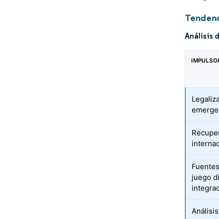
Tendenc
Análisis 
IMPULSO
Legaliz
emerge
Recuper
interna
Fuentes
juego d
integra
Análisi