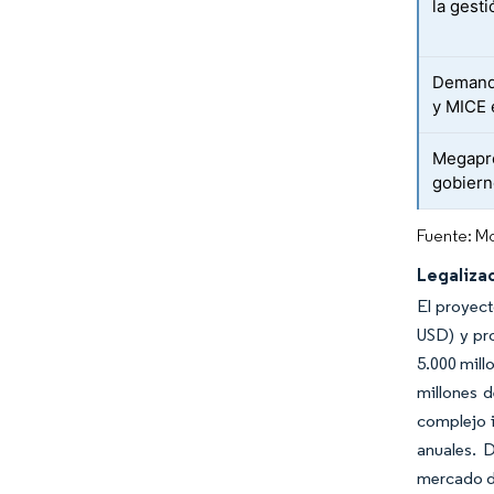
la gesti
Demanda
y MICE 
Megapro
gobiern
Fuente: Mo
Legaliza
El proyect
USD) y pr
5.000 mill
millones 
complejo i
anuales. 
mercado d