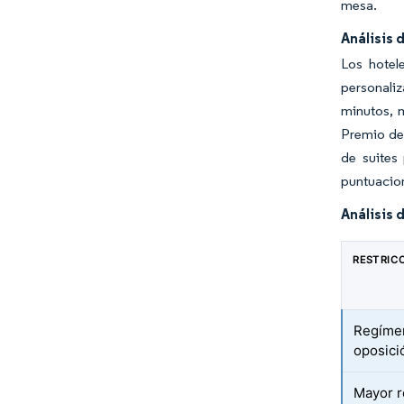
mesa.
Análisis 
Los hotel
personali
minutos, 
Premio de 
de suites
puntuacion
Análisis 
RESTRIC
Regímen
oposició
Mayor r