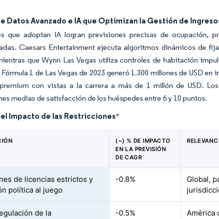
de Datos Avanzado e IA que Optimizan la Gestión de Ingreso
es que adoptan IA logran previsiones precisas de ocupación, pre
zadas. Caesars Entertainment ejecuta algoritmos dinámicos de fij
mientras que Wynn Las Vegas utiliza controles de habitación impu
Fórmula 1 de Las Vegas de 2023 generó 1.300 millones de USD en i
 premium con vistas a la carrera a más de 1 millón de USD. Los
es medias de satisfacción de los huéspedes entre 6 y 10 puntos.
del Impacto de las Restricciones
*
CIÓN
(~) % DE IMPACTO
RELEVANC
EN LA PREVISIÓN
DE CAGR
es de licencias estrictos y
-0.8%
Global, p
n política al juego
jurisdic
egulación de la
-0.5%
América d