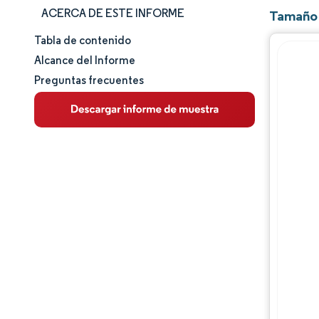
ACERCA DE ESTE INFORME
Tamaño 
Tabla de contenido
Tamaño y cuota de mercado
Alcance del Informe
Preguntas frecuentes
Análisis de mercado
Tendencias e ideas
Análisis de segmentos
Análisis geográfico
Panorama competitivo
Jugadores principales
Desarrollos de la industria