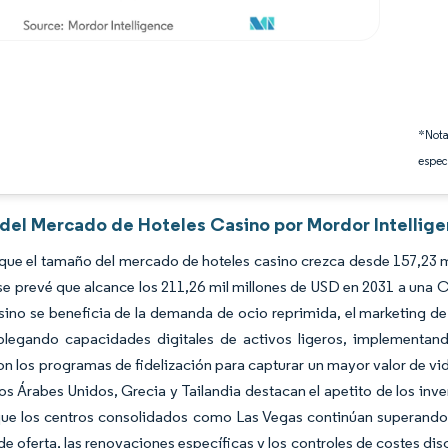
*Nota
espec
s del Mercado de Hoteles Casino por Mordor Intellig
que el tamaño del mercado de hoteles casino crezca desde 157,23 m
se prevé que alcance los 211,26 mil millones de USD en 2031 a una
sino se beneficia de la demanda de ocio reprimida, el marketing de
plegando capacidades digitales de activos ligeros, implementan
on los programas de fidelización para capturar un mayor valor de vi
os Árabes Unidos, Grecia y Tailandia destacan el apetito de los inve
que los centros consolidados como Las Vegas continúan superando 
 de oferta, las renovaciones específicas y los controles de costes dis