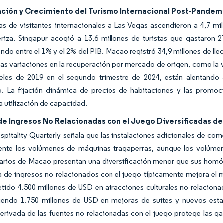
ción y Crecimiento del Turismo Internacional Post-Pandem
as de visitantes internacionales a Las Vegas ascendieron a 4,7 m
teriza. Singapur acogió a 13,6 millones de turistas que gastaron
ndo entre el 1% y el 2% del PIB. Macao registró 34,9 millones de 
Las variaciones en la recuperación por mercado de origen, como la v
veles de 2019 en el segundo trimestre de 2024, están alentando
o. La fijación dinámica de precios de habitaciones y las promo
a utilización de capacidad.
de Ingresos No Relacionadas con el Juego Diversificadas de
spitality Quarterly señala que las instalaciones adicionales de co
ente los volúmenes de máquinas tragaperras, aunque los volúm
arios de Macao presentan una diversificación menor que sus homó
a de ingresos no relacionados con el juego típicamente mejora el 
ido 4.500 millones de USD en atracciones culturales no relacion
rtiendo 1.750 millones de USD en mejoras de suites y nuevos esta
erivada de las fuentes no relacionadas con el juego protege las ga