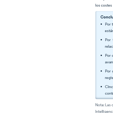
los costes
Conclu
Por 
está
Por 
rela
Por 
avan
Por 
regi
Cinc
cont
Nota: Las 
Intelligen