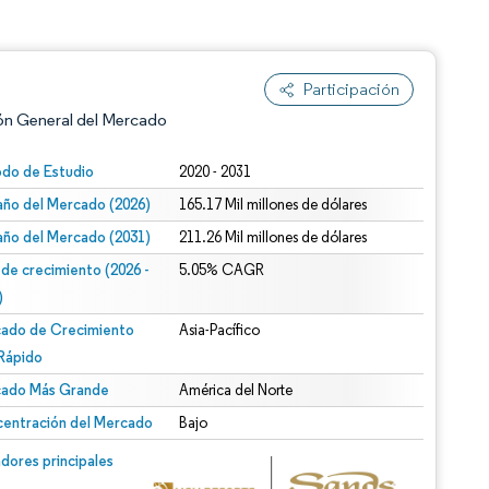
Participación
ón General del Mercado
odo de Estudio
2020 - 2031
ño del Mercado (2026)
165.17 Mil millones de dólares
ño del Mercado (2031)
211.26 Mil millones de dólares
 de crecimiento (2026 -
5.05% CAGR
)
ado de Crecimiento
Asia-Pacífico
n según CC BY 4.0.
Rápido
ado Más Grande
América del Norte
entración del Mercado
Bajo
n © Mordor Intelligence. El uso requiere atribución según CC BY 4.0.
dores principales