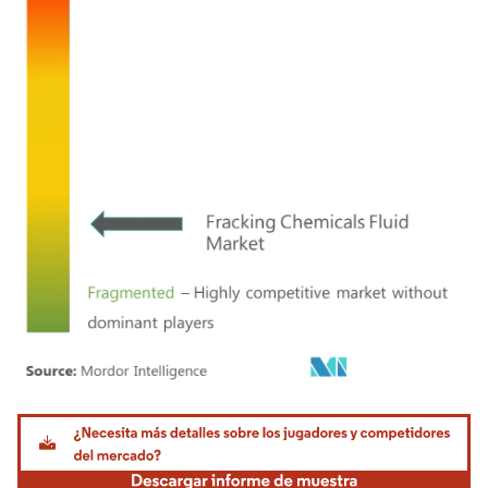
Imagen © Mordor Intelligence. El uso requiere atribución según CC BY 4.0.