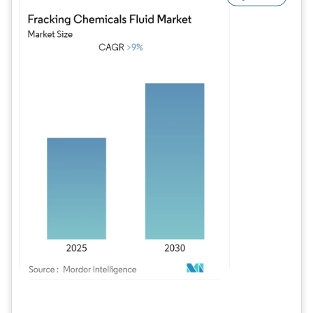
Imagen © Mordor Intelligence. El uso requiere atribución según CC BY 4.0.