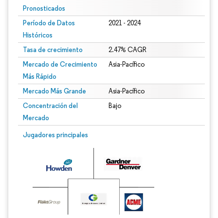
Pronosticados
Período de Datos
2021 - 2024
Históricos
Tasa de crecimiento
2.47% CAGR
Mercado de Crecimiento
Asia-Pacífico
Más Rápido
Mercado Más Grande
Asia-Pacífico
Concentración del
Bajo
Mercado
Imagen © Mordor Intelligence. El uso requiere atribución según CC BY 4.0.
Jugadores principales