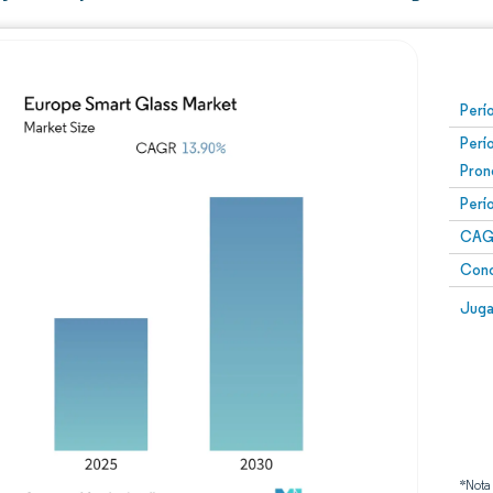
Perí
Perí
Pron
Perí
CAG
Conc
Juga
*Nota