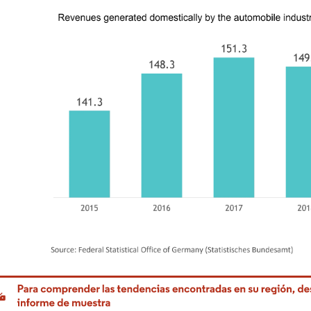
rdor Intelligence. El uso requiere atribución según CC BY 4.0.