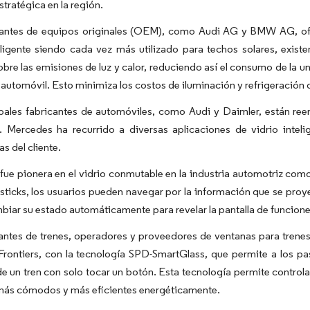
stratégica en la región.
cantes de equipos originales (OEM), como Audi AG y BMW AG, ofre
eligente siendo cada vez más utilizado para techos solares, exist
obre las emisiones de luz y calor, reduciendo así el consumo de la 
 automóvil. Esto minimiza los costos de iluminación y refrigeración d
pales fabricantes de automóviles, como Audi y Daimler, están reemp
. Mercedes ha recurrido a diversas aplicaciones de vidrio inteli
s del cliente.
ue pionera en el vidrio conmutable en la industria automotriz como
sticks, los usuarios pueden navegar por la información que se proyect
iar su estado automáticamente para revelar la pantalla de funciones
cantes de trenes, operadores y proveedores de ventanas para tren
rontiers, con la tecnología SPD-SmartGlass, que permite a los pas
e un tren con solo tocar un botón. Esta tecnología permite controlar
 más cómodos y más eficientes energéticamente.