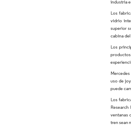
industria e
Los fabri
vidrio int
superior s
cabina del
Los princi
productos
experiencia
Mercedes f
uso de joy
puede camb
Los fabri
Research F
ventanas d
tren sean