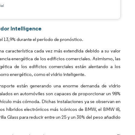
ial
rdor Intelligence
el 13,9% durante el período de pronóstico.
 una característica cada vez más extendida debido a su valor
ncia energética de los edificios comerciales. Asimismo, las
gética de los edificios comerciales están alentando a los
horro energético, como el vidrio inteligente.
transporte están generando una enorme demanda de vidrio
nstalados en automóviles son capaces de proporcionar un 98%
vehículo más cómoda. Dichas instalaciones ya se observan en
los híbridos electrónicos más icónicos de BMW, el BMW i8,
lla Glass para reducir entre un 25 y un 30% del peso añadido