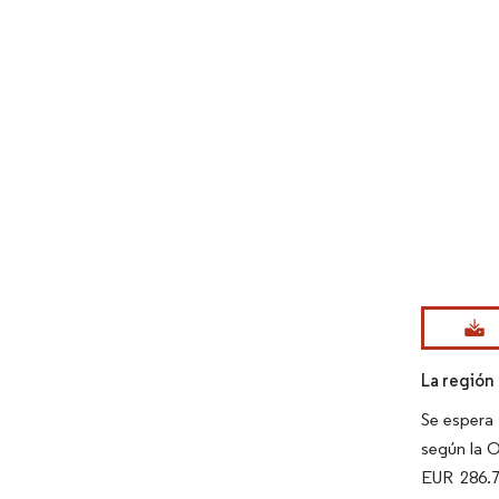
Imagen © Mo
La región
Se espera 
según la O
EUR 286.7