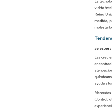
La tecnolo
vidrio int
Reino Unid
medida, pe
molestarlo
Tendenc
Se espera
Las crecie
encontrad
atenuació
químicamen
ayuda a lo
Mercedes-
Control, u
experiencia