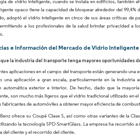
gía de vidrio inteligente, cuando se instala en edificios, también a
eligente opaco tiene la capacidad de bloquear alrededor del 99,4% de
o, adoptó el vidrio inteligente en cinco de sus áreas críticas de pa
rmitiendo a los profesionales de la salud brindar privacidad a lo
s.
ias e Información del Mercado de Vidrio Inteligente
 que la industria del transporte tenga mayores oportunidades 
ntes aplicaciones en el campo del transporte están generando una en
o una aplicación a gran escala, particularmente en la industria 
n automática exterior e interior. De hecho, dado que la mayoría
te, son mucho más ligeros que el vidrio tradicional utilizado en el
s fabricantes de automóviles a obtener mayor eficiencia de combusti
Benz ofrece su Coupé Clase S, así como otras variantes de la Cla
tilizando la tecnología SPD-SmartGlass. La empresa ha recurrido a 
 del cliente y el recorrido del cliente.