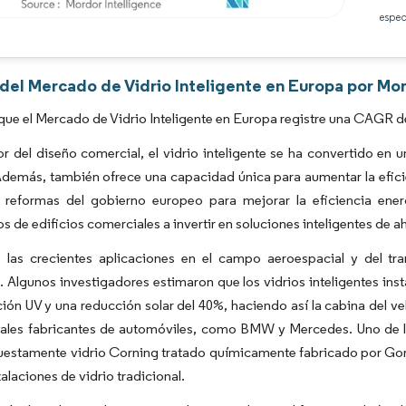
espec
Imagen © Mordor Intelligence. El uso requiere atribución según CC BY 4.0.
 del Mercado de Vidrio Inteligente en Europa por Mo
que el Mercado de Vidrio Inteligente en Europa registre una CAGR d
or del diseño comercial, el vidrio inteligente se ha convertido en
Además, también ofrece una capacidad única para aumentar la eficie
s reformas del gobierno europeo para mejorar la eficiencia ener
os de edificios comerciales a invertir en soluciones inteligentes de a
 las crecientes aplicaciones en el campo aeroespacial y del 
e. Algunos investigadores estimaron que los vidrios inteligentes i
ión UV y una reducción solar del 40%, haciendo así la cabina del 
ipales fabricantes de automóviles, como BMW y Mercedes. Uno de 
puestamente vidrio Corning tratado químicamente fabricado por Gori
talaciones de vidrio tradicional.