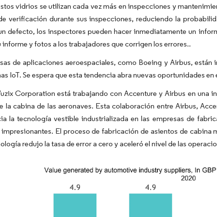
tos vidrios se utilizan cada vez más en inspecciones y mantenimient
 de verificación durante sus inspecciones, reduciendo la probabil
n defecto, los inspectores pueden hacer inmediatamente un informe
 informe y fotos a los trabajadores que corrigen los errores.​.
as de aplicaciones aeroespaciales, como Boeing y Airbus, están i
as IoT. Se espera que esta tendencia abra nuevas oportunidades en
zix Corporation está trabajando con Accenture y Airbus en una ini
e la cabina de las aeronaves. Esta colaboración entre Airbus, Accen
a la tecnología vestible industrializada en las empresas de fabri
 impresionantes. El proceso de fabricación de asientos de cabina
ología redujo la tasa de error a cero y aceleró el nivel de las operacio