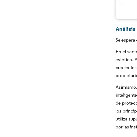
Análisis
Se espera 
En el sect
estético. 
creciente
propietari
Asimismo,
inteligent
de protecc
los princ
utiliza su
por las ins