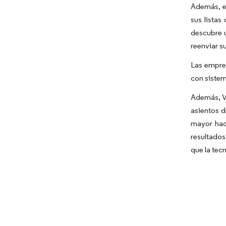
Además, es
sus listas
descubre u
reenviar su
Las empres
con sistem
Además, Vu
asientos d
mayor haci
resultados
que la tecn