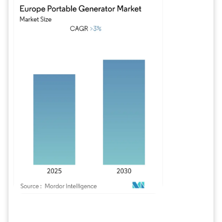
Imagen © Mordor Intelligence. El uso requiere atribución según CC BY 4.0.