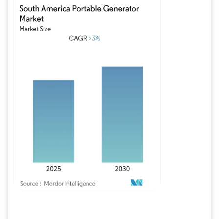
Imagen © Mordor Intelligence. El uso requiere atribución según CC BY 4.0.