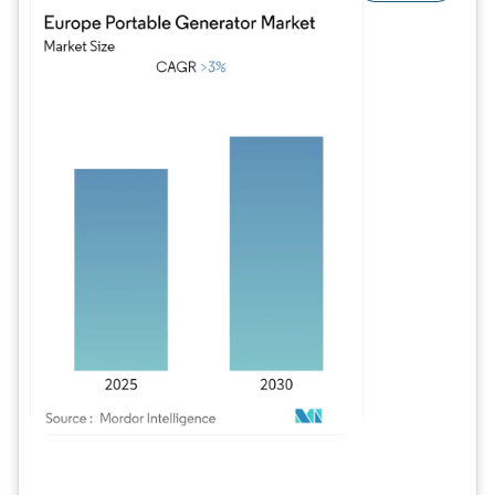
Imagem © Mordor Intelligence. O reuso requer atribuição conforme CC BY 4.0.