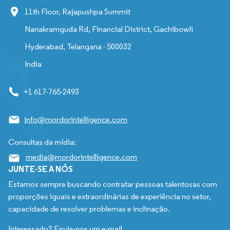
11th Floor, Rajapushpa Summit
Nanakramguda Rd, Financial District, Gachibowli
Hyderabad, Telangana - 500032
India
+1 617-765-2493
info@mordorintelligence.com
Consultas da mídia:
media@mordorintelligence.com
JUNTE-SE A NÓS
Estamos sempre buscando contratar pessoas talentosas com
proporções iguais e extraordinárias de experiência no setor,
capacidade de resolver problemas e inclinação.
Interessado? Envie-nos um e-mail.