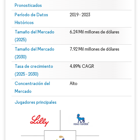
Pronosticados
Período de Datos
2019 - 2023
Históricos
Tamaño del Mercado
6.24 Mil millones de dólares
(2025)
Tamaño del Mercado
7.92 Mil millones de dólares
(2030)
Tasa de crecimiento
4.89% CAGR
(2025 - 2030)
Concentración del
Alto
Mercado
Imagen © Mordor Intelligence. El uso requiere atribución según CC BY 4.0.
Jugadores principales