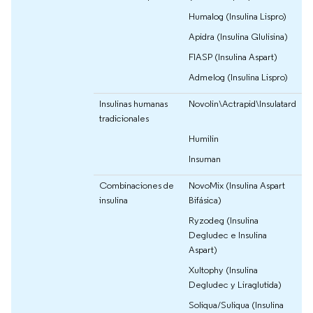
Humalog (Insulina Lispro)
Apidra (Insulina Glulisina)
FIASP (Insulina Aspart)
Admelog (Insulina Lispro)
Insulinas humanas
Novolin\Actrapid\Insulatard
tradicionales
Humilin
Insuman
Combinaciones de
NovoMix (Insulina Aspart
insulina
Bifásica)
Ryzodeg (Insulina
Degludec e Insulina
Aspart)
Xultophy (Insulina
Degludec y Liraglutida)
Soliqua/Suliqua (Insulina