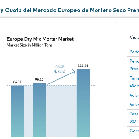
y Cuota del Mercado Europeo de Mortero Seco Pre
Visi
Perí
Perí
Pron
Tama
año 
Volu
Imagen © Mordor Intelligence. El uso requiere atribució
Volu
Tasa
2031
Conc