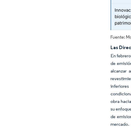
Innovac
biológic
patrimo
Fuente: Mo
Las Direc
En febrero
de emisió
alcanzar 
revestimi
inferiore
condicion
obra hacia
su enfoque
de emisio
mercado.