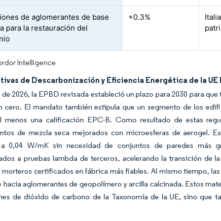
iones de aglomerantes de base
+0.3%
Ital
a para la restauración del
patr
nio
rdor Intelligence
tivas de Descarbonización y Eficiencia Energética de la UE
 de 2026, la EPBD revisada estableció un plazo para 2030 para que
n cero. El mandato también estipula que un segmento de los edif
al menos una calificación EPC-B. Como resultado de estas reg
entos de mezcla seca mejorados con microesferas de aerogel. Es
s a 0,04 W/mK sin necesidad de conjuntos de paredes más gru
ados a pruebas lambda de terceros, acelerando la transición de l
 morteros certificados en fábrica más fiables. Al mismo tiempo, las
 hacia aglomerantes de geopolímero y arcilla calcinada. Estos mate
nes de dióxido de carbono de la Taxonomía de la UE, sino que ta