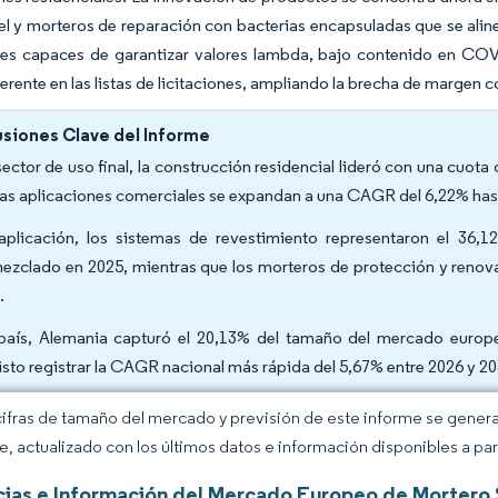
l y morteros de reparación con bacterias encapsuladas que se aline
es capaces de garantizar valores lambda, bajo contenido en COV y
ferente en las listas de licitaciones, ampliando la brecha de margen 
siones Clave del Informe
sector de uso final, la construcción residencial lideró con una cuot
las aplicaciones comerciales se expandan a una CAGR del 6,22% has
aplicación, los sistemas de revestimiento representaron el 36
ezclado en 2025, mientras que los morteros de protección y reno
.
país, Alemania capturó el 20,13% del tamaño del mercado europe
isto registrar la CAGR nacional más rápida del 5,67% entre 2026 y 20
cifras de tamaño del mercado y previsión de este informe se gener
ce, actualizado con los últimos datos e información disponibles a par
ias e Información del Mercado Europeo de Mortero