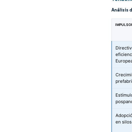
Análisis 
IMPULSO
Directi
eficien
Europe
Crecimi
prefabr
Estímul
pospan
Adopció
en silos