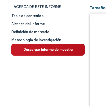
ACERCA DE ESTE INFORME
Tamaño 
Tabla de contenido
Tamaño y cuota de mercado
Alcance del Informe
Análisis de mercado
Definición de mercado
Metodología de Investigación
Tendencias e ideas
Análisis de segmentos
Análisis geográfico
Panorama competitivo
Jugadores principales
Desarrollos de la industria