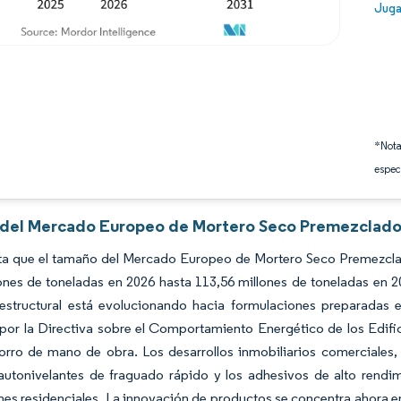
Image
Juga
*Nota
espec
s del Mercado Europeo de Mortero Seco Premezclado 
ta que el tamaño del Mercado Europeo de Mortero Seco Premezclad
ones de toneladas en 2026 hasta 113,56 millones de toneladas en 
structural está evolucionando hacia formulaciones preparadas e
por la Directiva sobre el Comportamiento Energético de los Edifici
orro de mano de obra. Los desarrollos inmobiliarios comerciales,
autonivelantes de fraguado rápido y los adhesivos de alto rendim
es residenciales. La innovación de productos se concentra ahora 