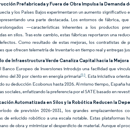
rucción Prefabricada y Fuera de Obra Impulsa la Demanda d
uecia y los Países Bajos experimentaron un aumento significativo en
epresentando una parte destacada. Los entornos de fábrica, que
 prolongados —características inherentes a los productos p
das en silos. Tras este cambio, estas fábricas reportaron una redu
defectos. Como resultado de estas mejoras, los contratistas de 
s que ofrecen telemetría de inventario en tiempo real y entregas ju
lo de Infraestructura Verde Canaliza Capital hacia la Mejora 
l Banco Europeo de Inversiones introdujo una facilidad que vincu
[1]
imo del 30 por ciento en energía primaria
. Esta iniciativa orien
do su deducción Ecobonus hasta 2026. Al mismo tiempo, España ha a
as sociales, enfatizando la preferencia por el SATE basado en revest
icación Automatizada en Silos y la Robótica Reducen la De
eríodo de previsión 2026–2031, los grandes emplazamientos c
s de enlucido robótico a una escala notable. Estas plataformas h
ano de obra y minimizar el desperdicio de material. Aunque el proc