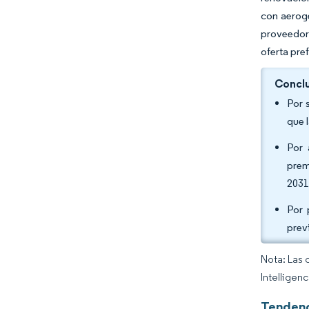
con aeroge
proveedor
oferta pre
Conclu
Por 
que 
Por 
prem
2031
Por 
prev
Nota: Las 
Intelligen
Tendenc