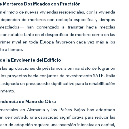
e Morteros Dosificados con Precisión
 el inicio de nuevas viviendas residenciales, con la vivienda
 dependen de morteros con reología específica y tiempos
remezclados— han comenzado a transitar hacia mezclas
cción notable tanto en el desperdicio de mortero como en las
primer nivel en toda Europa favorecen cada vez más a los
sto a tiempo.
de la Envolvente del Edificio
la las aprobaciones de préstamos a un mandato de lograr un
ta los proyectos hacia conjuntos de revestimiento SATE. Italia
signado un presupuesto significativo para la rehabilitación
imiento.
pendencia de Mano de Obra
omerciales en Alemania y los Países Bajos han adoptado
an demostrado una capacidad significativa para reducir las
eso de adopción requiere una inversión intensiva en capital,