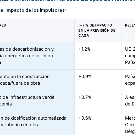
del Impacto de los Impulsores
*
RES
(~) % DE IMPACTO
RELE
EN LA PREVISIÓN DE
CAGR
vas de descarbonización y
+1.2%
UE-2
cia energética de la Unión
cump
a
País
ento en la construcción
+0.9%
País
icada/fuera de obra
expa
o de infraestructura verde
+0.7%
A es
demia
de E
n de dosificación automatizada
+0.6%
Merc
 y robótica en obra
Occi
Bélg