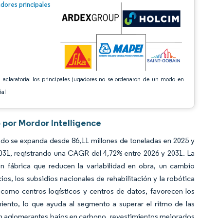
n © Mordor Intelligence. El uso requiere atribución según CC BY 4.0.
dores principales
 aclaratoria: los principales jugadores no se ordenaron de un modo en
ial
por Mordor Intelligence
o se expanda desde 86,11 millones de toneladas en 2025 y
2031, registrando una CAGR del 4,72% entre 2026 y 2031. La
n fábrica que reducen la variabilidad en obra, un cambio
os, los subsidios nacionales de rehabilitación y la robótica
 como centros logísticos y centros de datos, favorecen los
iento, lo que ayuda al segmento a superar el ritmo de las
en aglomerantes bajos en carbono, revestimientos mejorados