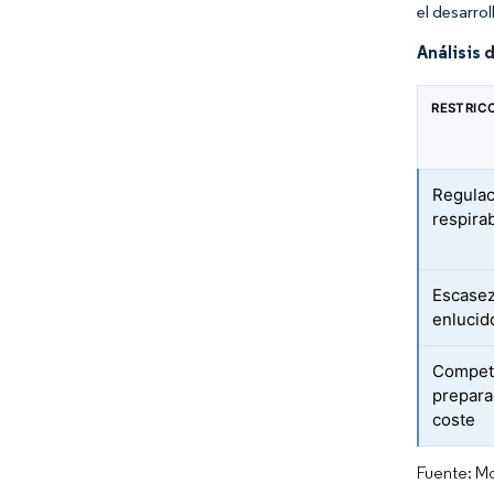
el desarro
Análisis 
RESTRIC
Regulac
respira
Escasez
enlucid
Compet
prepara
coste
Fuente: Mo