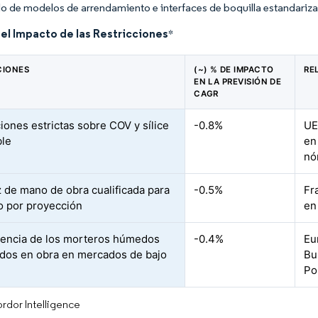
llo de modelos de arrendamiento e interfaces de boquilla estandariza
del Impacto de las Restricciones
*
CIONES
(~) % DE IMPACTO
RE
EN LA PREVISIÓN DE
CAGR
iones estrictas sobre COV y sílice
-0.8%
UE
ble
en
nó
 de mano de obra cualificada para
-0.5%
Fr
o por proyección
en
encia de los morteros húmedos
-0.4%
Eu
dos en obra en mercados de bajo
Bul
Po
rdor Intelligence