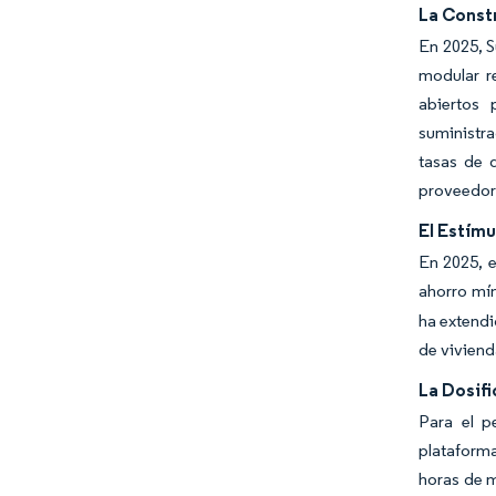
La Const
En 2025, S
modular r
abiertos
suministra
tasas de 
proveedore
El Estímu
En 2025, e
ahorro mín
ha extendi
de viviend
La Dosif
Para el p
plataforma
horas de m