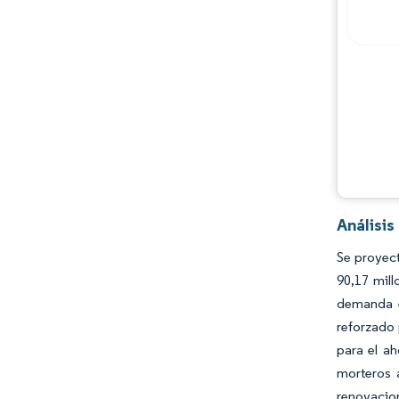
Análisi
Se proyec
90,17 mill
demanda e
reforzado 
para el ah
morteros 
renovacion