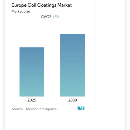
Imagen © Mordor Intelligence. El uso requiere atribución según CC BY 4.0.