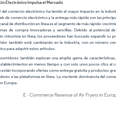
io Electrónico Impulsa el Mercado
l del comercio electrónico ha tenido el mayor impacto en la industr
web de comercio electrónico y la entrega más rápida son las principa
l canal de distribución en línea es el segmento de más rápido creci
rmas de compra innovadoras y sencillas. Debido al potencial de d
o minorista en línea, los proveedores han buscado expandir su pr
dor también está cambiando en la industria, con un número cre
ico para adquirir estos artículos.
sumidores también exploran una amplia gama de características, t
establecimientos en menos tiempo y con solo unos pocos clics al co
 están incorporando ofertas como entrega gratuita y productos grat
ores a las plataformas en línea. La creciente dominancia del com
 en Europa.