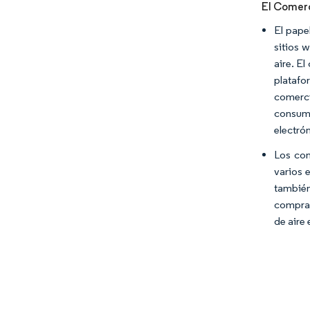
El Comerc
El pape
sitios 
aire. E
platafo
comerci
consumi
electrón
Los con
varios 
también
comprad
de aire