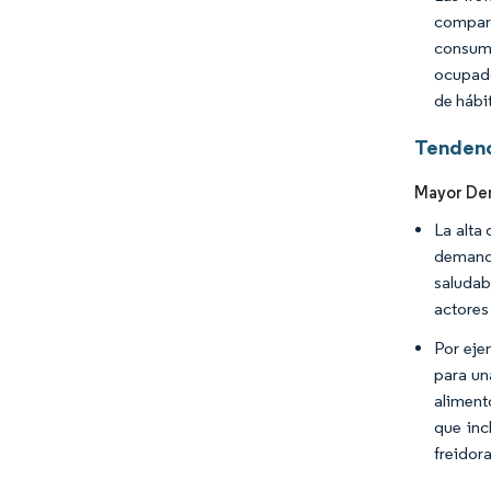
compara
consumi
ocupado
de hábi
Tendenc
Mayor Dem
La alta
demand
saludab
actores
Por eje
para un
aliment
que inc
freidor