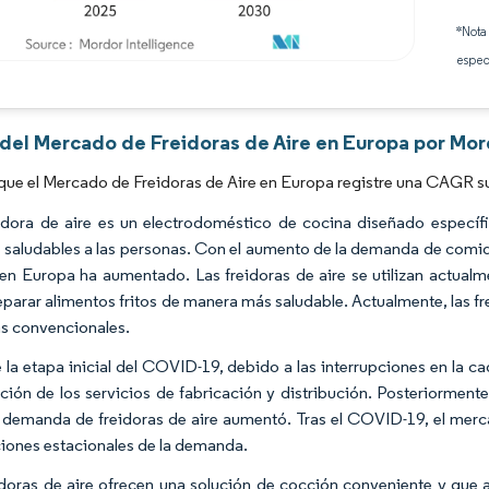
*Nota
espec
Imagen © Mordor Intelligence. El uso requiere atribución según CC BY 4.0.
 del Mercado de Freidoras de Aire en Europa por Mor
que el Mercado de Freidoras de Aire en Europa registre una CAGR sup
idora de aire es un electrodoméstico de cocina diseñado especí
y saludables a las personas. Con el aumento de la demanda de comida
 en Europa ha aumentado. Las freidoras de aire se utilizan actual
eparar alimentos fritos de manera más saludable. Actualmente, las fre
as convencionales.
 la etapa inicial del COVID-19, debido a las interrupciones en la 
ación de los servicios de fabricación y distribución. Posteriorment
a demanda de freidoras de aire aumentó. Tras el COVID-19, el mer
ciones estacionales de la demanda.
idoras de aire ofrecen una solución de cocción conveniente y que