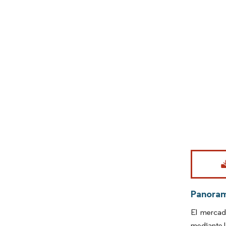
Imagen © Mo
Panora
El mercad
mediante l