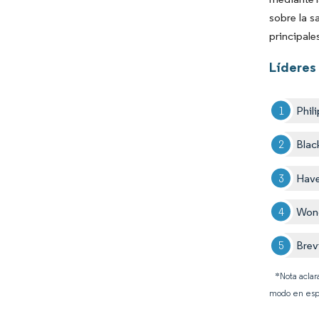
sobre la s
principale
Líderes 
Phil
Blac
Have
Won
Brevi
*Nota aclar
modo en esp