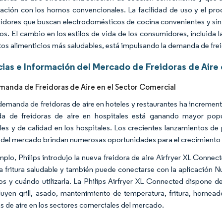
ción con los hornos convencionales. La facilidad de uso y el proc
dores que buscan electrodomésticos de cocina convenientes y sin 
s. El cambio en los estilos de vida de los consumidores, incluida 
tos alimenticios más saludables, está impulsando la demanda de frei
ias e Información del Mercado de Freidoras de Aire
anda de Freidoras de Aire en el Sector Comercial
 demanda de freidoras de aire en hoteles y restaurantes ha incremen
a de freidoras de aire en hospitales está ganando mayor popu
les y de calidad en los hospitales. Los crecientes lanzamientos de
 del mercado brindan numerosas oportunidades para el crecimiento
mplo, Philips introdujo la nueva freidora de aire Airfryer XL Connect
a fritura saludable y también puede conectarse con la aplicación N
os y cuándo utilizarla. La Philips Airfryer XL Connected dispone d
luyen grill, asado, mantenimiento de temperatura, fritura, hornea
as de aire en los sectores comerciales del mercado.