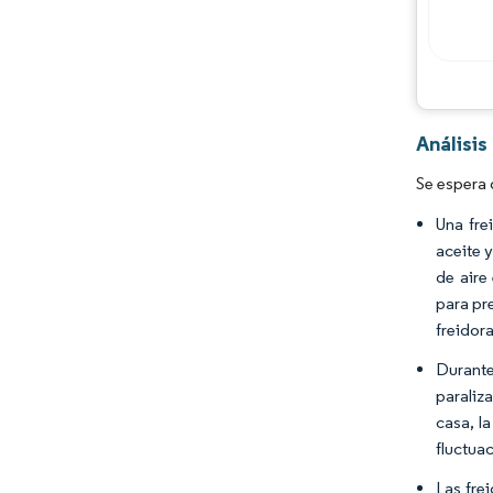
Análisis
Se espera 
Una fre
aceite 
de aire
para pr
freidor
Durante
paraliz
casa, l
fluctua
Las fre