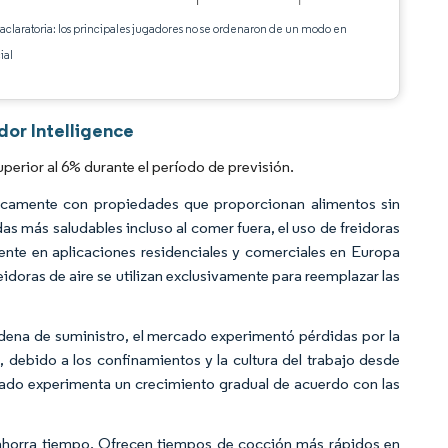
 aclaratoria: los principales jugadores no se ordenaron de un modo en
ial
dor Intelligence
erior al 6% durante el período de previsión.
ficamente con propiedades que proporcionan alimentos sin
s más saludables incluso al comer fuera, el uso de freidoras
mente en aplicaciones residenciales y comerciales en Europa
idoras de aire se utilizan exclusivamente para reemplazar las
cadena de suministro, el mercado experimentó pérdidas por la
e, debido a los confinamientos y la cultura del trabajo desde
cado experimenta un crecimiento gradual de acuerdo con las
 ahorra tiempo. Ofrecen tiempos de cocción más rápidos en