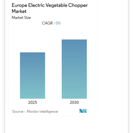
Imagen © Mordor Intelligence. El uso requiere atribución según CC BY 4.0.