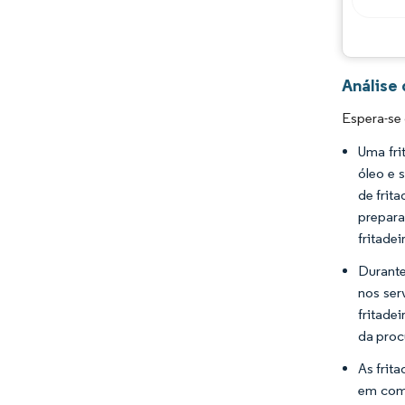
Análise 
Espera-se 
Uma fri
óleo e 
de frita
prepara
fritade
Durante
nos ser
fritade
da proc
As frit
em comp