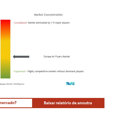
Mordor Intelligence. O reuso requer atribuição conforme CC BY 4.0.