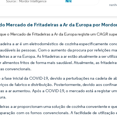
nenhu
Imagem © Mordor Intelligence. O reuso requer atribuição conforme CC BY 4.0.
do Mercado de Fritadeiras a Ar da Europa por Mordor
que o Mercado de Fritadeiras a Ar da Europa registe um CAGR super
tadeira a ar é um eletrodoméstico de cozinha especificamente c
saudáveis às pessoas. Com o aumento da procura por refeições mai
deiras a ar na Europa. As fritadeiras a ar estão atualmente a ser uti
r alimentos fritos de forma mais saudável. Atualmente, as fritadeiras
iras convencionais.
 a fase inicial da COVID-19, devido a perturbações na cadeia de 
viços de fabrico e distribuição. Posteriormente, devido aos confinam
iras a ar aumentou. Após a COVID-19, o mercado está a registar u
ura.
adeiras a ar proporcionam uma solução de cozinha conveniente e 
aração com os fornos convencionais. A facilidade de utilização e