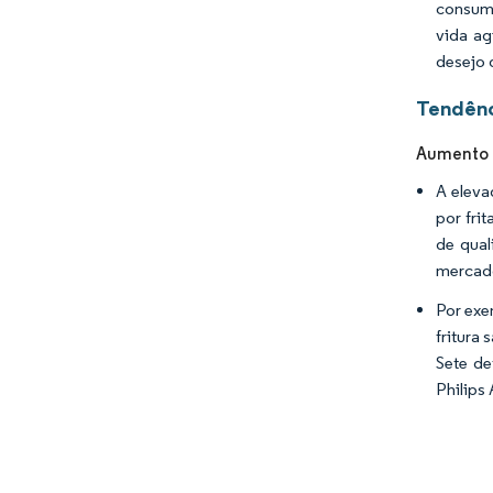
consumi
vida ag
desejo 
Tendênc
Aumento d
A eleva
por fri
de qual
mercado
Por exem
fritura
Sete de
Philips