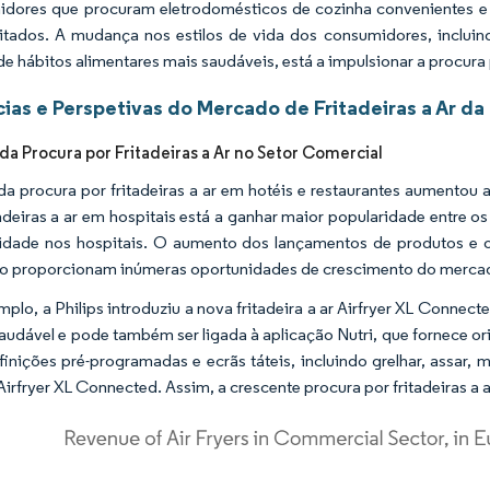
dores que procuram eletrodomésticos de cozinha convenientes e 
itados. A mudança nos estilos de vida dos consumidores, inclui
de hábitos alimentares mais saudáveis, está a impulsionar a procura po
ias e Perspetivas do Mercado de Fritadeiras a Ar da
a Procura por Fritadeiras a Ar no Setor Comercial
da procura por fritadeiras a ar em hotéis e restaurantes aumentou a
tadeiras a ar em hospitais está a ganhar maior popularidade entre
idade nos hospitais. O aumento dos lançamentos de produtos e ou
 proporcionam inúmeras oportunidades de crescimento do merca
plo, a Philips introduziu a nova fritadeira a ar Airfryer XL Connecte
 saudável e pode também ser ligada à aplicação Nutri, que fornece o
finições pré-programadas e ecrãs táteis, incluindo grelhar, assar, m
 Airfryer XL Connected. Assim, a crescente procura por fritadeiras a