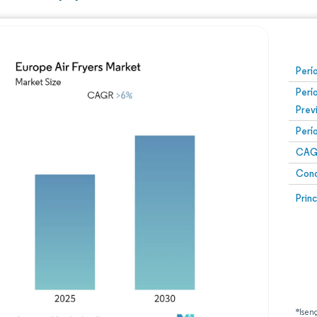
Perí
Perí
Prev
Perí
CAG
Conc
Prin
*Isen