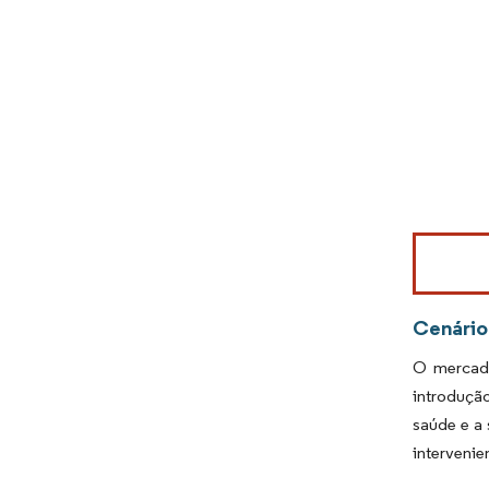
Imagem © Mo
Cenário
O mercado
introduçã
saúde e a 
intervenie