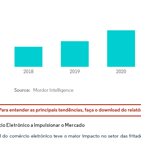
rdor Intelligence. O reuso requer atribuição conforme CC BY 4.0.
o Eletrónico a Impulsionar o Mercado
 do comércio eletrónico teve o maior impacto no setor das fritad