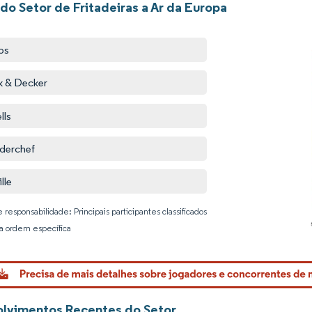
do Setor de Fritadeiras a Ar da Europa
ips
k & Decker
lls
derchef
lle
 responsabilidade: Principais participantes classificados
 ordem específica
Imagem © 
lvimentos Recentes do Setor