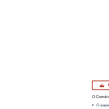
Imagem © Mo
O Comérci
O papel