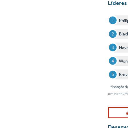
Líderes 
Phil
Blac
Have
Won
Brevi
*Isenção de
em nenhuma
Desenvo