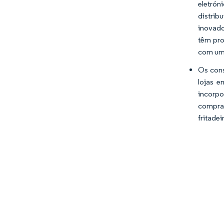
eletrón
distrib
inovado
têm pro
com um 
Os cons
lojas e
incorpo
comprad
fritadei