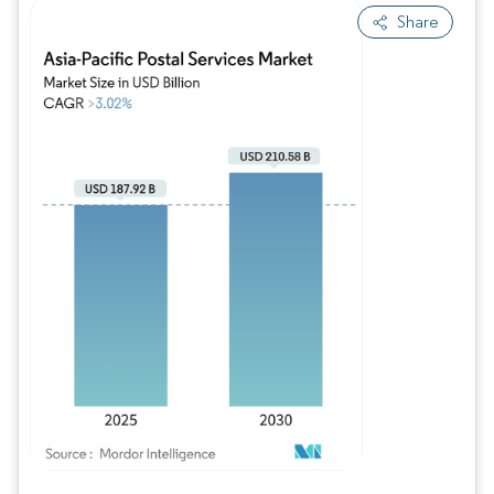
Share
Imagen © Mordor Intelligence. El uso requiere atribución según CC BY 4.0.