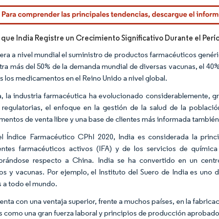
rdor Intelligence. El uso requiere atribución según CC BY 4.0.
 que India Registre un Crecimiento Significativo Durante el Per
idera a nivel mundial el suministro de productos farmacéuticos gené
tra más del 50% de la demanda mundial de diversas vacunas, el 40%
s los medicamentos en el Reino Unido a nivel global.
a, la industria farmacéutica ha evolucionado considerablemente, gr
regulatorias, el enfoque en la gestión de la salud de la pobla
entos de venta libre y una base de clientes más informada también 
l Índice Farmacéutico CPhI 2020, India es considerada la princip
entes farmacéuticos activos (IFA) y de los servicios de químic
ibrándose respecto a China. India se ha convertido en un cen
os y vacunas. Por ejemplo, el Instituto del Suero de India es uno
 a todo el mundo.
uenta con una ventaja superior, frente a muchos países, en la fabr
s como una gran fuerza laboral y principios de producción aprobado