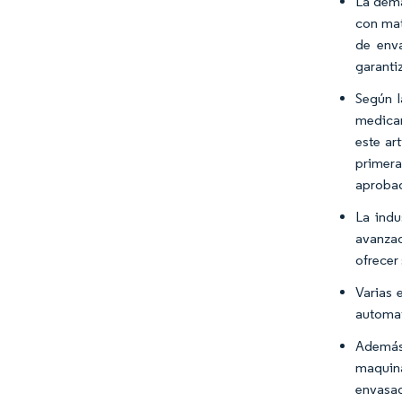
La dema
con mat
de enva
garanti
Según l
medicam
este ar
primera
aprobad
La indu
avanzad
ofrecer
Varias 
automat
Además,
maquina
envasad