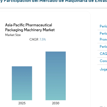
y Participación del Mercado de Maquinaria de Envas
Perí
Perí
Pron
Perí
CAG
Conc
Juga