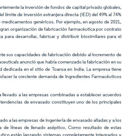
ertemente la inversión de fondos de capital privado globales,
l límite de inversión extranjera directa (IED) del 49% al 74%
e medicamentos genéricos. Por ejemplo, en agosto de 2021,
gran organización de fabricación farmacéutica por contrato
ara desarrollar, fabricar y distribuir biosimilares para el
te sus capacidades de fabricación debido al incremento de
aceuticals anunció que había comenzado la fabricación en su
 dedicada en el sitio de Toansa en India. La empresa tiene
isfacer la creciente demanda de Ingredientes Farmacéuticos
a llevado a las empresas combinadas a establecer acuerdos
 tendencias de envasado constituyen uno de los principales
do a las empresas de ingeniería de envasado aliadas y a los
a de líneas de llenado aséptico. Como resultado de estas
utico están lanzando sistemas completamente integrados y