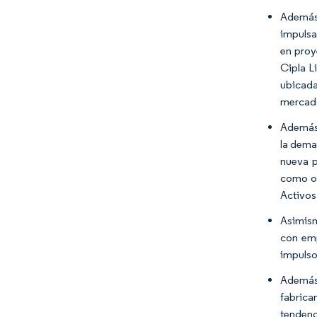
Además,
impulsa
en proy
Cipla L
ubicada
mercad
Además,
la dema
nueva p
como ob
Activos
Asimism
con emp
impulso
Además,
fabrica
tendenc