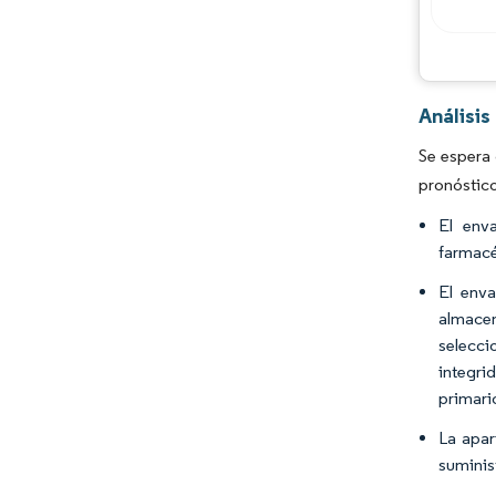
Análisi
Se espera
pronóstic
El env
farmacé
El enva
almacen
selecci
integri
primari
La apar
suminis