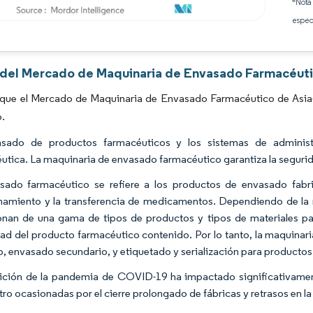
*Nota
espec
Imagen © Mordor Intelligence. El uso requiere atribución según CC BY 4.0.
s del Mercado de Maquinaria de Envasado Farmacéutic
 que el Mercado de Maquinaria de Envasado Farmacéutico de Asia-
o.
asado de productos farmacéuticos y los sistemas de administ
utica. La maquinaria de envasado farmacéutico garantiza la segurid
sado farmacéutico se refiere a los productos de envasado fabri
amiento y la transferencia de medicamentos. Dependiendo de la 
onan de una gama de tipos de productos y tipos de materiales para
dad del producto farmacéutico contenido. Por lo tanto, la maquina
o, envasado secundario, y etiquetado y serialización para producto
ición de la pandemia de COVID-19 ha impactado significativamen
tro ocasionadas por el cierre prolongado de fábricas y retrasos en l