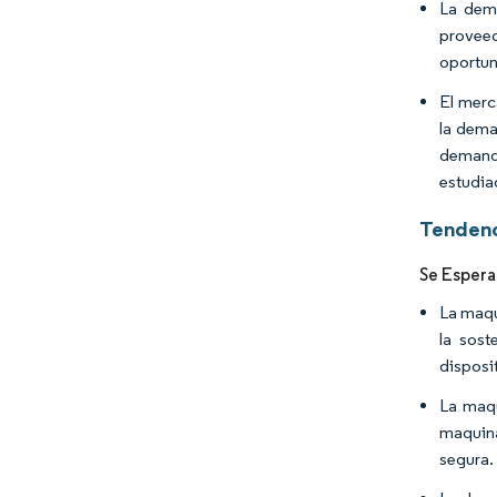
La dema
proveed
oportun
El merc
la dema
demanda
estudia
Tendenc
Se Espera
La maqu
la sost
disposi
La maqu
maquina
segura.