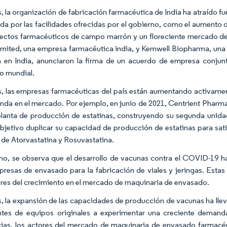
 la organización de fabricación farmacéutica de India ha atraído fu
da por las facilidades ofrecidas por el gobierno, como el aumento de
ectos farmacéuticos de campo marrón y un floreciente mercado d
imited, una empresa farmacéutica india, y Kemwell Biopharma, una 
 en India, anunciaron la firma de un acuerdo de empresa conjunta p
o mundial.
 las empresas farmacéuticas del país están aumentando activamen
nda en el mercado. Por ejemplo, en junio de 2021, Centrient Pharm
lanta de producción de estatinas, construyendo su segunda unidad
jetivo duplicar su capacidad de producción de estatinas para sat
 de Atorvastatina y Rosuvastatina.
o, se observa que el desarrollo de vacunas contra el COVID-19 h
resas de envasado para la fabricación de viales y jeringas. Estas
res del crecimiento en el mercado de maquinaria de envasado.
 la expansión de las capacidades de producción de vacunas ha lleva
ntes de equipos originales a experimentar una creciente demand
ias, los actores del mercado de maquinaria de envasado farmacé