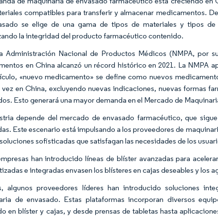
nda de maquinaria de envasado farmacéutico está creciendo en C
eriales compatibles para transferir y almacenar medicamentos. De
sado se elige de una gama de tipos de materiales y tipos de 
zando la integridad del producto farmacéutico contenido.
a Administración Nacional de Productos Médicos (NMPA, por sus
entos en China alcanzó un récord histórico en 2021. La NMPA ap
tículo, «nuevo medicamento» se define como nuevos medicament
 vez en China, excluyendo nuevas indicaciones, nuevas formas 
os. Esto generará una mayor demanda en el Mercado de Maquinari
stria depende del mercado de envasado farmacéutico, que sigue di
as. Este escenario está impulsando a los proveedores de maquinari
 soluciones sofisticadas que satisfagan las necesidades de los usuari
empresas han introducido líneas de blíster avanzadas para acelerar
izadas e integradas envasen los blísteres en cajas deseables y los 
 algunos proveedores líderes han introducido soluciones inte
ria de envasado. Estas plataformas incorporan diversos equip
o en blíster y cajas, y desde prensas de tabletas hasta aplicacion