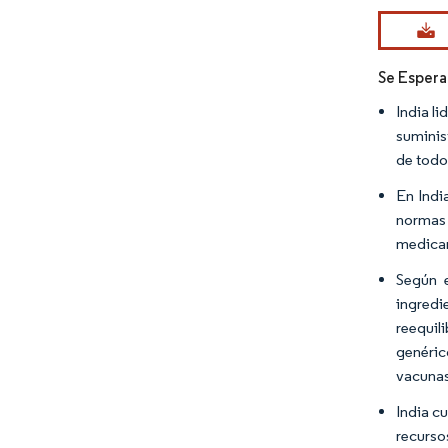
Imagen © Mo
Se Espera
India l
suminis
de todo
En Indi
normas 
medicam
Según e
ingredi
reequil
genéric
vacunas
India c
recurso