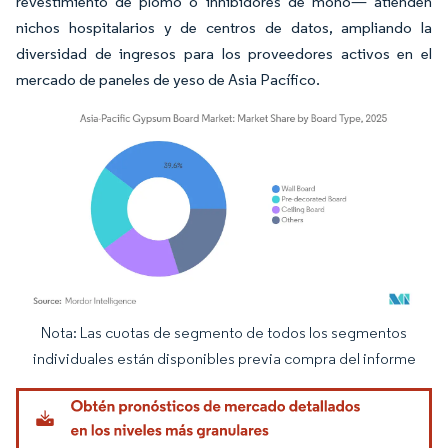
revestimiento de plomo o inhibidores de moho— atienden
nichos hospitalarios y de centros de datos, ampliando la
diversidad de ingresos para los proveedores activos en el
mercado de paneles de yeso de Asia Pacífico.
Nota: Las cuotas de segmento de todos los segmentos
Imagen © Mordor Intelligence. El uso requiere atribución según CC BY 4.0.
individuales están disponibles previa compra del informe