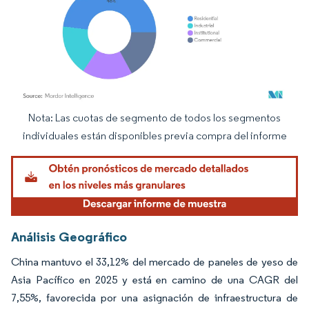
Nota: Las cuotas de segmento de todos los segmentos
Imagen © Mordor Intelligence. El uso requiere atribución según CC BY 4.0.
individuales están disponibles previa compra del informe
Análisis Geográfico
China mantuvo el 33,12% del mercado de paneles de yeso de
Asia Pacífico en 2025 y está en camino de una CAGR del
7,55%, favorecida por una asignación de infraestructura de