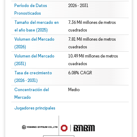
Período de Datos
2026 - 2031
Pronosticados
Tamaño del mercado en
7.36 Mil millones de metros
el año base (2025)
cuadrados
Volumen del Mercado
7.81 Mil millones de metros
(2026)
cuadrados
Volumen del Mercado
10.49 Mil millones de metros
(2031)
cuadrados
Tasa de crecimiento
6.08% CAGR
(2026 - 2031)
Concentración del
Medio
Mercado
Imagen © Mordor Intelligence. El uso requiere atribución según CC BY 4.0.
Jugadores principales