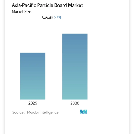
Imagen © Mordor Intelligence. El uso requiere atribución según CC BY 4.0.