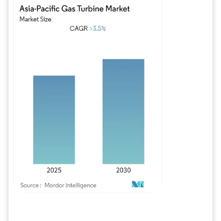
Imagen © Mordor Intelligence. El uso requiere atribución según CC BY 4.0.