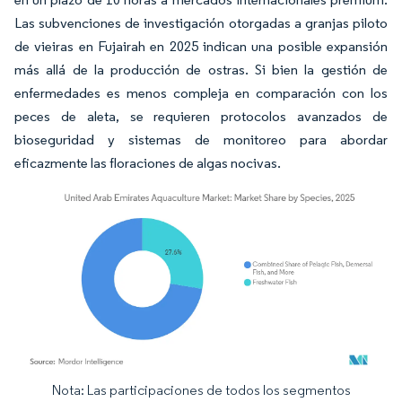
Las subvenciones de investigación otorgadas a granjas piloto
de vieiras en Fujairah en 2025 indican una posible expansión
más allá de la producción de ostras. Si bien la gestión de
enfermedades es menos compleja en comparación con los
peces de aleta, se requieren protocolos avanzados de
bioseguridad y sistemas de monitoreo para abordar
eficazmente las floraciones de algas nocivas.
Nota: Las participaciones de todos los segmentos
Imagen © Mordor Intelligence. El uso requiere atribución según CC BY 4.0.