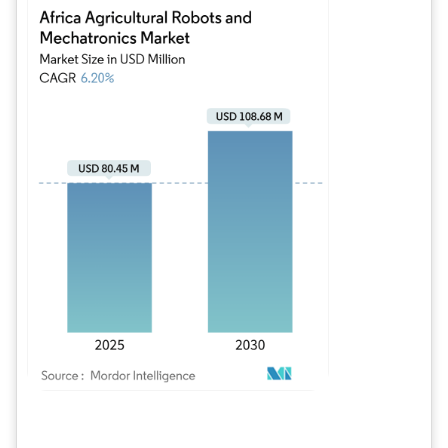
Imagen © Mordor Intelligence. El uso requiere atribución según CC BY 4.0.