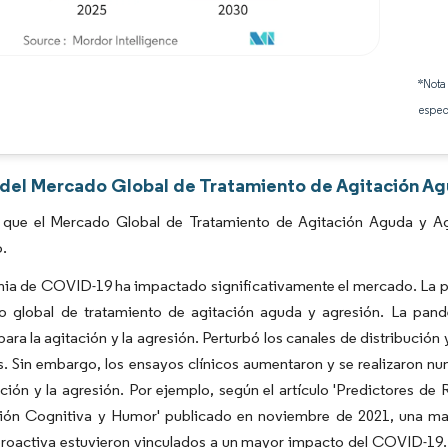
Imagen © Mordor Intelligence. El uso requiere atribución según CC BY 4.0.
*Nota
espec
s del Mercado Global de Tratamiento de Agitación Ag
 que el Mercado Global de Tratamiento de Agitación Aguda y Ag
o.
ia de COVID-19 ha impactado significativamente el mercado. La 
o global de tratamiento de agitación aguda y agresión. La pan
ara la agitación y la agresión. Perturbó los canales de distribució
s. Sin embargo, los ensayos clínicos aumentaron y se realizaron 
ación y la agresión. Por ejemplo, según el artículo 'Predictores 
ión Cognitiva y Humor' publicado en noviembre de 2021, una may
roactiva estuvieron vinculados a un mayor impacto del COVID-19. E