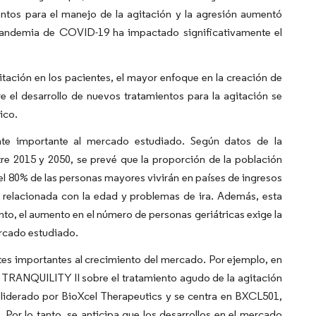
ntos para el manejo de la agitación y la agresión aumentó
 pandemia de COVID-19 ha impactado significativamente el
itación en los pacientes, el mayor enfoque en la creación de
re el desarrollo de nuevos tratamientos para la agitación se
ico.
nte importante al mercado estudiado. Según datos de la
re 2015 y 2050, se prevé que la proporción de la población
el 80% de las personas mayores vivirán en países de ingresos
n relacionada con la edad y problemas de ira. Además, esta
to, el aumento en el número de personas geriátricas exige la
ercado estudiado.
tes importantes al crecimiento del mercado. Por ejemplo, en
o TRANQUILITY II sobre el tratamiento agudo de la agitación
liderado por BioXcel Therapeutics y se centra en BXCL501,
Por lo tanto, se anticipa que los desarrollos en el mercado