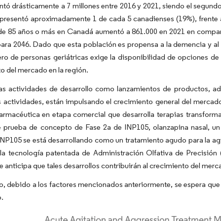
ó drásticamente a 7 millones entre 2016 y 2021, siendo el segund
epresentó aproximadamente 1 de cada 5 canadienses (19%), frente 
de 85 años o más en Canadá aumentó a 861.000 en 2021 en compara
 para 2046. Dado que esta población es propensa a la demencia y al
ro de personas geriátricas exige la disponibilidad de opciones de t
o del mercado en la región.
as actividades de desarrollo como lanzamientos de productos, adq
s actividades, están impulsando el crecimiento general del mercado
rmacéutica en etapa comercial que desarrolla terapias transformad
e prueba de concepto de Fase 2a de INP105, olanzapina nasal, un
 INP105 se está desarrollando como un tratamiento agudo para la ag
o la tecnología patentada de Administración Olfativa de Precisió
Se anticipa que tales desarrollos contribuirán al crecimiento del mer
to, debido a los factores mencionados anteriormente, se espera qu
o.