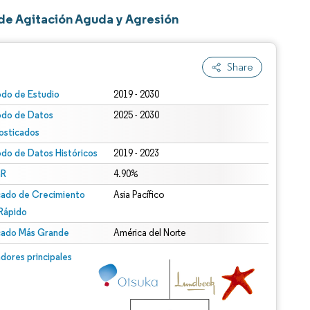
de Agitación Aguda y Agresión
Share
odo de Estudio
2019 - 2030
odo de Datos
2025 - 2030
osticados
odo de Datos Históricos
2019 - 2023
R
4.90%
ado de Crecimiento
Asia Pacífico
Rápido
ado Más Grande
América del Norte
dores principales