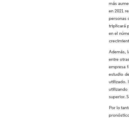
más aument
en 2021 r
personas 
triplicará
en el núme
crecimient
Además, l
entre otra
empresa fa
estudio d
utilizado.
utilizand
superior. 
Por lo tan
pronóstic