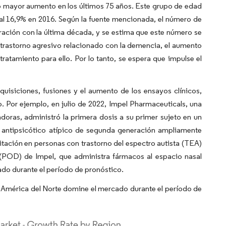
o mayor aumento en los últimos 75 años. Este grupo de edad
al 16,9% en 2016. Según la fuente mencionada, el número de
ción con la última década, y se estima que este número se
 trastorno agresivo relacionado con la demencia, el aumento
ratamiento para ello. Por lo tanto, se espera que impulse el
uisiciones, fusiones y el aumento de los ensayos clínicos,
. Por ejemplo, en julio de 2022, Impel Pharmaceuticals, una
oras, administró la primera dosis a su primer sujeto en un
 antipsicótico atípico de segunda generación ampliamente
itación en personas con trastorno del espectro autista (TEA)
n (POD) de Impel, que administra fármacos al espacio nasal
cado durante el período de pronóstico.
e América del Norte domine el mercado durante el período de