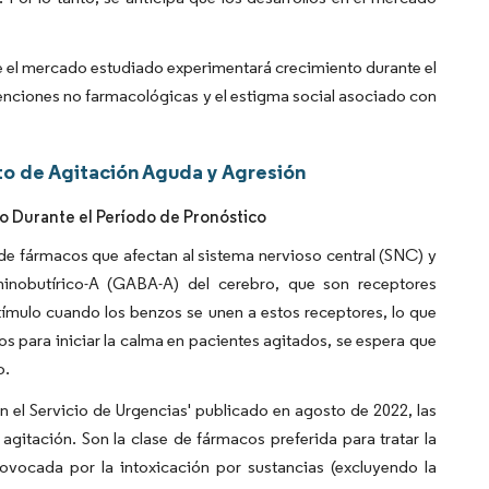
ue el mercado estudiado experimentará crecimiento durante el
venciones no farmacológicas y el estigma social asociado con
o de Agitación Aguda y Agresión
 Durante el Período de Pronóstico
e fármacos que afectan al sistema nervioso central (SNC) y
minobutírico-A (GABA-A) del cerebro, que son receptores
tímulo cuando los benzos se unen a estos receptores, lo que
s para iniciar la calma en pacientes agitados, se espera que
o.
 el Servicio de Urgencias' publicado en agosto de 2022, las
gitación. Son la clase de fármacos preferida para tratar la
rovocada por la intoxicación por sustancias (excluyendo la