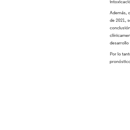
intoxicaci
Además, ot
de 2021, s
conclusió
clínicame
desarrollo
Por lo tan
pronóstic