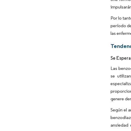
impulsarán
Por lo tan
período de
las enferm
Tendenc
Se Espera
Las benzo
se utiliz
especializ
proporcion
genere de
Según el a
benzodiaze
ansiedad g