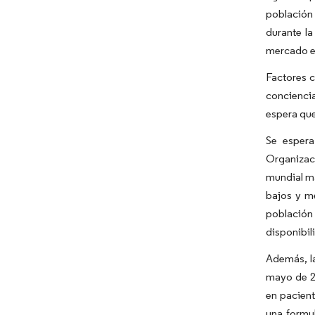
población
durante l
mercado e
Factores c
conciencia
espera que
Se espera
Organizac
mundial ma
bajos y m
población 
disponibil
Además, la
mayo de 20
en pacien
una formul