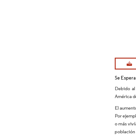
Imagen © Mo
Se Espera
Debido al
América de
El aumento
Por ejempl
o más viví
población