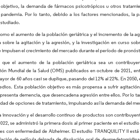
 objetivo, la demanda de fármacos psicotrópicos u otros tratamie
a pandemia. Por lo tanto, debido a los factores mencionados, la
studiado.
omo el aumento de la población geriátrica y el incremento de la ag
 sobre la agitación y la agresión, y la investigación en curso sob
 impulsen el crecimiento del mercado durante el período de pronóst
 que el aumento de la población geriátrica sea un contribuye
ión Mundial de la Salud (OMS) publicados en octubre de 2021, ent
yor de 60 años casi se duplique, pasando del 12% al 22%. En 2050, 
edios. Esta población objetivo es más propensa a sufrir agitació
presenta demencia, que desencadena agresión entre ellos. Por lo tan
idad de opciones de tratamiento, impulsando así la demanda del m
 innovación y el desarrollo continuo de productos son contribuyen
22, se administró la primera dosis al primer paciente en el estudi
tes con enfermedad de Alzheimer. El estudio TRANQUILITY II está 
ación de película delgada de disolución oral de dexmedetomidina. 