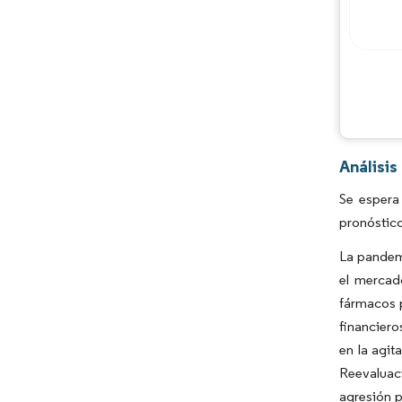
Análisi
Se espera
pronóstic
La pandem
el mercad
fármacos p
financiero
en la agit
Reevaluac
agresión p