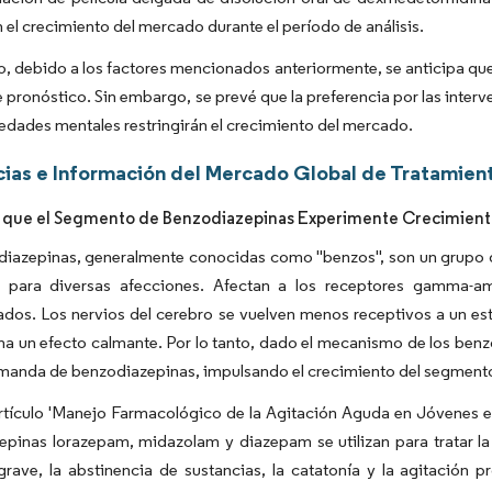
 el crecimiento del mercado durante el período de análisis.
to, debido a los factores mencionados anteriormente, se anticipa q
 pronóstico. Sin embargo, se prevé que la preferencia por las inter
edades mentales restringirán el crecimiento del mercado.
ias e Información del Mercado Global de Tratamient
 que el Segmento de Benzodiazepinas Experimente Crecimiento
diazepinas, generalmente conocidas como "benzos", son un grupo d
an para diversas afecciones. Afectan a los receptores gamma-a
ados. Los nervios del cerebro se vuelven menos receptivos a un es
a un efecto calmante. Por lo tanto, dado el mecanismo de los benzo
manda de benzodiazepinas, impulsando el crecimiento del segment
rtículo 'Manejo Farmacológico de la Agitación Aguda en Jóvenes en
pinas lorazepam, midazolam y diazepam se utilizan para tratar la a
rave, la abstinencia de sustancias, la catatonía y la agitación p