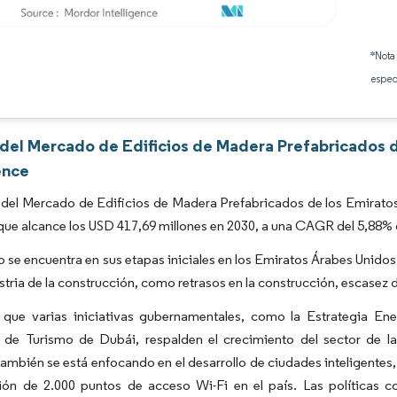
Imagen © Mordor Intelligence. El uso requiere atribución según CC BY 4.0.
*Nota
espec
s del Mercado de Edificios de Madera Prefabricados 
ence
del Mercado de Edificios de Madera Prefabricados de los Emiratos
que alcance los USD 417,69 millones en 2030, a una CAGR del 5,88% 
 se encuentra en sus etapas iniciales en los Emiratos Árabes Unidos
ustria de la construcción, como retrasos en la construcción, escasez
 que varias iniciativas gubernamentales, como la Estrategia En
a de Turismo de Dubái, respalden el crecimiento del sector de l
ambién se está enfocando en el desarrollo de ciudades inteligentes,
ación de 2.000 puntos de acceso Wi-Fi en el país. Las políticas 