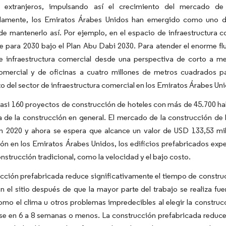
s extranjeros, impulsando así el crecimiento del mercado de
amente, los Emiratos Árabes Unidos han emergido como uno de lo
de mantenerlo así. Por ejemplo, en el espacio de infraestructura c
 para 2030 bajo el Plan Abu Dabi 2030. Para atender el enorme flujo
e infraestructura comercial desde una perspectiva de corto a m
omercial y de oficinas a cuatro millones de metros cuadrados pa
o del sector de infraestructura comercial en los Emiratos Árabes Uni
si 160 proyectos de construcción de hoteles con más de 45.700 ha
ia de la construcción en general. El mercado de la construcción d
en 2020 y ahora se espera que alcance un valor de USD 133,53 mi
ión en los Emiratos Árabes Unidos, los edificios prefabricados e
onstrucción tradicional, como la velocidad y el bajo costo.
ucción prefabricada reduce significativamente el tiempo de const
en el sitio después de que la mayor parte del trabajo se realiza fu
omo el clima u otros problemas impredecibles al elegir la construc
e en 6 a 8 semanas o menos. La construcción prefabricada reduce c