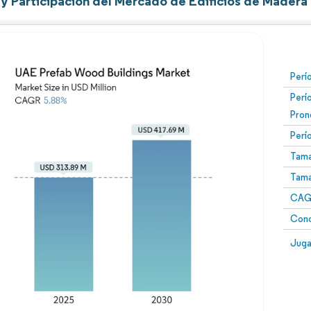
y Participación del Mercado de Edificios de Madera
Perí
Perí
Pron
Perí
Tama
Tama
CAGR
Conc
Juga