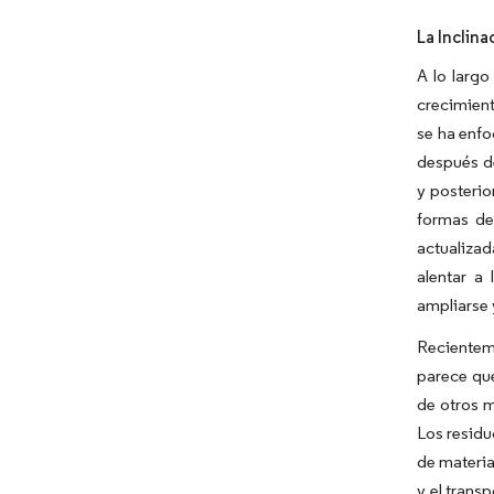
La Inclin
A lo largo
crecimient
se ha enfo
después d
y posterio
formas de
actualiza
alentar a 
ampliarse 
Recienteme
parece que
de otros m
Los residu
de materia
y el tran