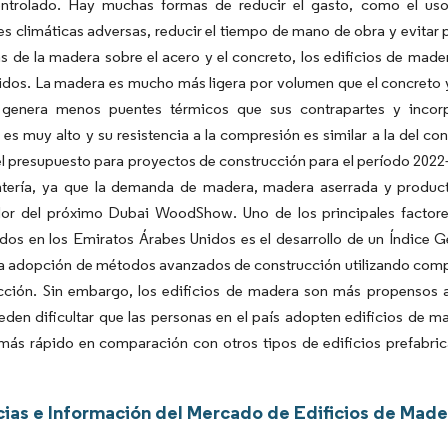
ontrolado. Hay muchas formas de reducir el gasto, como el uso 
es climáticas adversas, reducir el tiempo de mano de obra y evit
as de la madera sobre el acero y el concreto, los edificios de ma
dos. La madera es mucho más ligera por volumen que el concreto y el
 genera menos puentes térmicos que sus contrapartes y incorp
l es muy alto y su resistencia a la compresión es similar a la del 
l presupuesto para proyectos de construcción para el período 2022-
intería, ya que la demanda de madera, madera aserrada y produc
or del próximo Dubai WoodShow. Uno de los principales factore
dos en los Emiratos Árabes Unidos es el desarrollo de un Índice G
la adopción de métodos avanzados de construcción utilizando comp
ucción. Sin embargo, los edificios de madera son más propensos a
den dificultar que las personas en el país adopten edificios de 
más rápido en comparación con otros tipos de edificios prefabric
ias e Información del Mercado de Edificios de Made