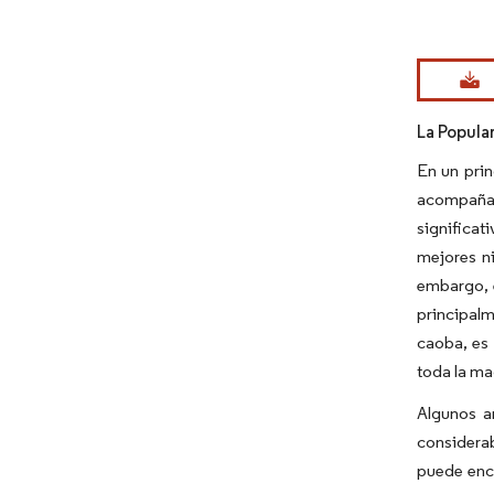
Imagen © Mo
La Popula
En un prin
acompaña 
significat
mejores n
embargo, e
principalm
caoba, es
toda la m
Algunos a
considerab
puede enco