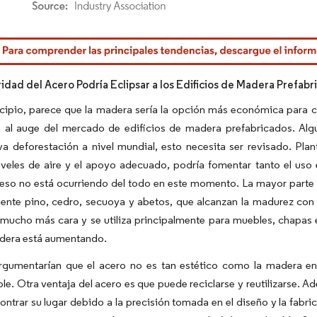
rdor Intelligence. El uso requiere atribución según CC BY 4.0.
ridad del Acero Podría Eclipsar a los Edificios de Madera Prefab
cipio, parece que la madera sería la opción más económica para co
al auge del mercado de edificios de madera prefabricados. Algu
iva deforestación a nivel mundial, esto necesita ser revisado. Pl
iveles de aire y el apoyo adecuado, podría fomentar tanto el uso
so no está ocurriendo del todo en este momento. La mayor parte d
ente pino, cedro, secuoya y abetos, que alcanzan la madurez con b
 mucho más cara y se utiliza principalmente para muebles, chapas
adera está aumentando.
rgumentarían que el acero no es tan estético como la madera en u
le. Otra ventaja del acero es que puede reciclarse y reutilizarse.
ntrar su lugar debido a la precisión tomada en el diseño y la fabri