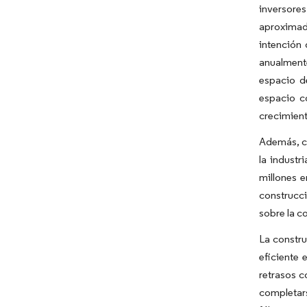
inversore
aproximad
intención 
anualmente
espacio d
espacio c
crecimient
Además, ca
la industr
millones 
construcc
sobre la c
La constr
eficiente 
retrasos c
completars