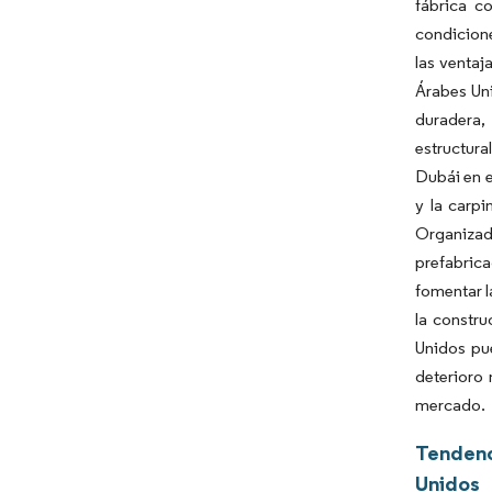
fábrica c
condicion
las ventaj
Árabes Uni
duradera,
estructura
Dubái en e
y la carp
Organizad
prefabrica
fomentar 
la constr
Unidos pue
deterioro 
mercado.
Tendenc
Unidos