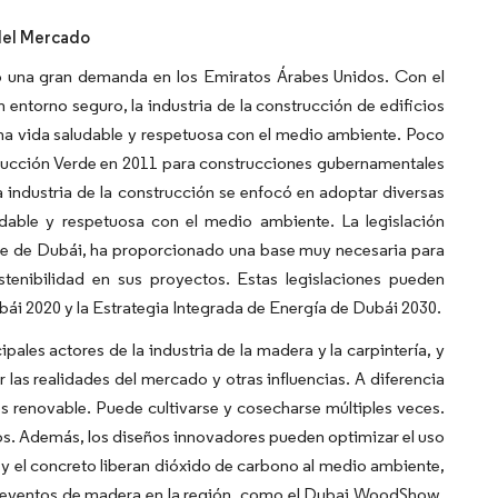
 del Mercado
ido una gran demanda en los Emiratos Árabes Unidos. Con el
 entorno seguro, la industria de la construcción de edificios
una vida saludable y respetuosa con el medio ambiente. Poco
trucción Verde en 2011 para construcciones gubernamentales
a industria de la construcción se enfocó en adoptar diversas
udable y respetuosa con el medio ambiente. La legislación
de de Dubái, ha proporcionado una base muy necesaria para
ostenibilidad en sus proyectos. Estas legislaciones pueden
ubái 2020 y la Estrategia Integrada de Energía de Dubái 2030.
pales actores de la industria de la madera y la carpintería, y
as realidades del mercado y otras influencias. A diferencia
s renovable. Puede cultivarse y cosecharse múltiples veces.
s. Además, los diseños innovadores pueden optimizar el uso
o y el concreto liberan dióxido de carbono al medio ambiente,
os eventos de madera en la región, como el Dubai WoodShow,